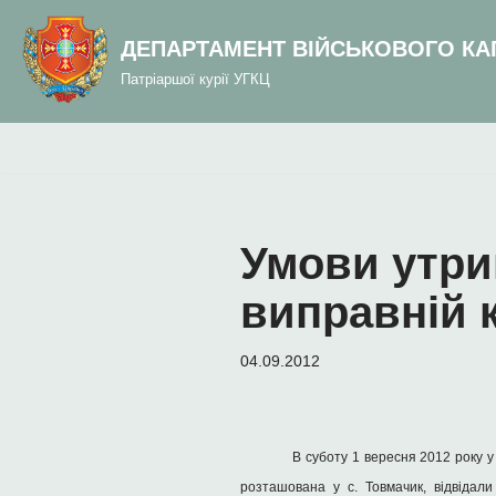
до
вмісту
ДЕПАРТАМЕНТ ВІЙСЬКОВОГО КА
Перейти
Патріаршої курії УГКЦ
до
вмісту
Умови утри
виправній к
04.09.2012
В суботу 1 вересня 2012 року у
розташована у с. Товмачик, відвідал