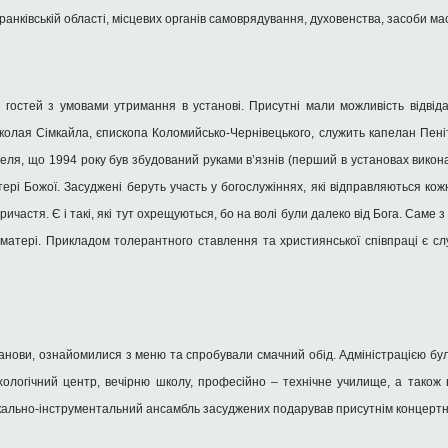
ранківській області, місцевих органів самоврядування, духовенства, засоби мас
 гостей з умовами утримання в установі. Присутні мали можливість відвідат
колая Сімкайла, єпископа Коломийсько-Чернівецького, служить капелан Пен
теля, що 1994 року був збудований руками в’язнів (перший в установах викон
тері Божої. Засуджені беруть участь у богослужіннях, які відправляються кожн
частя. Є і такі, які тут охрещуються, бо на волі були далеко від Бога. Саме з
я матері. Прикладом толерантного ставлення та християнської співпраці є сл
станови, ознайомилися з меню та спробували смачний обід. Адміністрацією б
хологічний центр, вечірню школу, професійно – технічне училище, а також 
окально-інструментальний ансамбль засуджених подарував присутнім концертн