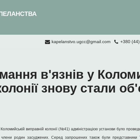
ПЕЛАНСТВА
kapelanstvo.ugcc@gmail.com
+380 (44)
мання в'язнів у Колом
олонії знову стали об
 Коломийській виправній колонії (№41) адміністрацією установи було провед
и члени родин засуджених. Серед запрошених також були представники 