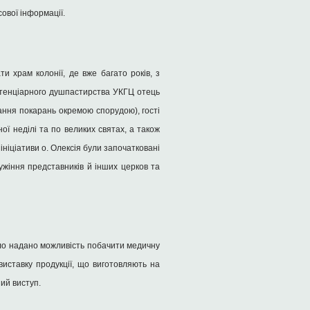
ової інформації.
и храм колонії, де вже багато років, з
ітенціарного душпастирства УКГЦ отець
ання покарань окремою спорудою), гості
ої неділі та по великих святах, а також
 ініціативи о. Олексія були започатковані
ужіння представників й інших церков та
уло надано можливість побачити медичну
виставку продукції, що виготовляють на
ий виступ.