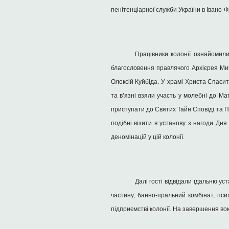
пенітенціарної служби України в Івано-Ф
Працівники колонії ознайомили
благословення правлячого Архієрея Ми
Олексій Куйбіда. У храмі Христа Спаси
та в’язні взяли участь у молебні до Ма
приступати до Святих Тайн Сповіді та При
подібні візити в установу з нагоди Дн
деномінацій у цій колонії.
Далі гості відвідали їдальню у
частину, банно-пральний комбінат, пси
підприємстві колонії. На завершення в