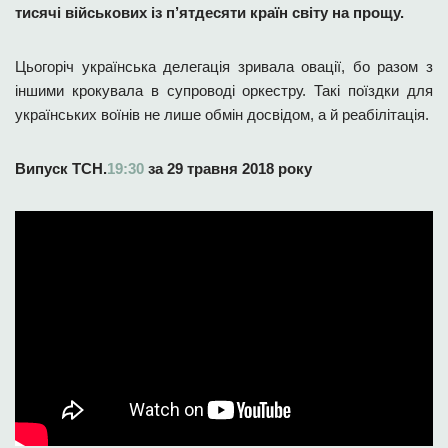
тисячі військових із п’ятдесяти країн світу на прощу.
Цьогоріч українська делегація зривала овації, бо разом з
іншими крокувала в супроводі оркестру. Такі поїздки для
українських воїнів не лише обмін досвідом, а й реабілітація.
Випуск ТСН.
19:30
за 29 травня 2018 року