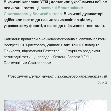
Військові капелани УГКЦ доставили українським воїнам
великодні гостинці,
освячені Блаженнішим
Святославом у Великий четвер
. Військові душпастирі
здійснили візити до наших захисників по цілому
українському фронті, а також до військових госпіталів.
Капелани привітали військовослужбовців зі світлим святом
Воскресіння Христового, уділили Святі Тайни Сповіді та
Причастя, відслужили Божественні Літургії та розділили
великодні гостинці, передані Отцем і Главою УГКЦ
Блаженнішим Святославом.
Пресцентр Департаменту військового капеланства ПК
УГКЦ