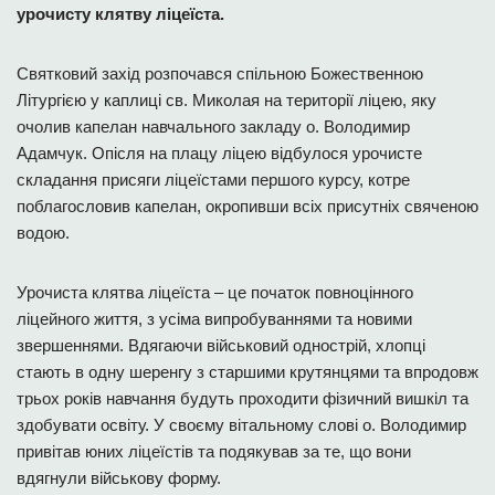
урочисту клятву ліцеїста.
Святковий захід розпочався спільною Божественною
Літургією у каплиці св. Миколая на території ліцею, яку
очолив капелан навчального закладу о. Володимир
Адамчук. Опісля на плацу ліцею відбулося урочисте
складання присяги ліцеїстами першого курсу, котре
поблагословив капелан, окропивши всіх присутніх свяченою
водою.
Урочиста клятва ліцеїста – це початок повноцінного
ліцейного життя, з усіма випробуваннями та новими
звершеннями. Вдягаючи військовий однострій, хлопці
стають в одну шеренгу з старшими крутянцями та впродовж
трьох років навчання будуть проходити фізичний вишкіл та
здобувати освіту. У своєму вітальному слові о. Володимир
привітав юних ліцеїстів та подякував за те, що вони
вдягнули військову форму.