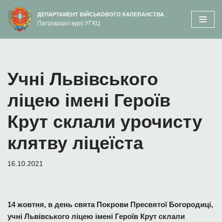
вмісту
ДЕПАРТАМЕНТ ВІЙСЬКОВОГО КАПЕЛАНСТВА
Патріаршої курії УГКЦ
Перейти
до
вмісту
Учні Львівського
ліцею імені Героїв
Крут склали урочисту
клятву ліцеїста
16.10.2021
14 жовтня, в день свята Покрови Пресвятої Богородиці,
учні Львівського ліцею імені Героїв Крут склали