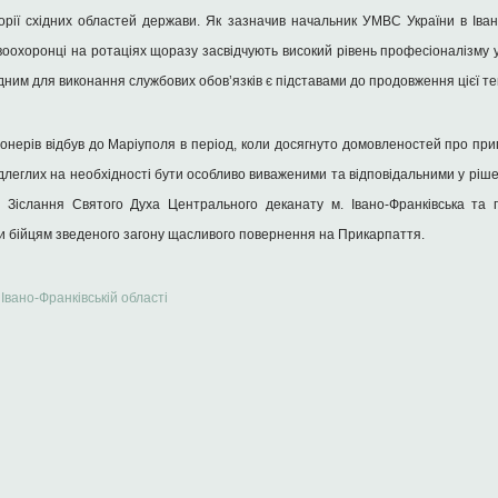
ії східних областей держави. Як зазначив начальник УМВС України в Івано-
охоронці на ротаціях щоразу засвідчують високий рівень професіоналізму 
дним для виконання службових обов’язків є підставами до продовження цієї те
ціонерів відбув до Маріуполя в період, коли досягнуто домовленостей про пр
леглих на необхідності бути особливо виваженими та відповідальними у ріше
Зіслання Святого Духа Центрального деканату м. Івано-Франківська та п
и бійцям зведеного загону щасливого повернення на Прикарпаття.
Івано-Франківській області