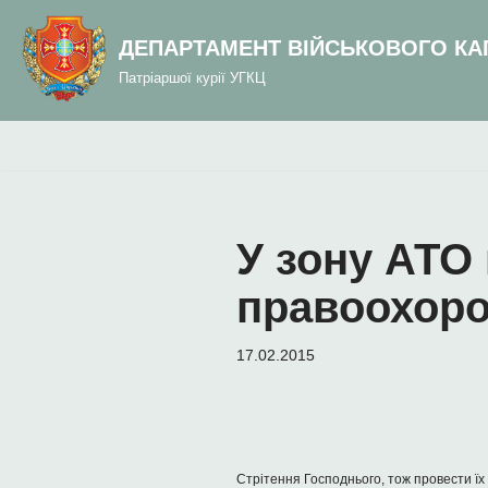
до
вмісту
ДЕПАРТАМЕНТ ВІЙСЬКОВОГО КА
Перейти
Патріаршої курії УГКЦ
до
вмісту
У зону АТО
правоохоро
17.02.2015
Стрітення Господнього, тож провести їх 