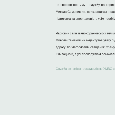
не вперше нестимуть службу на територ
Микола Семенишин, прикарпатські право
підготовка та спорядженість усім необхі
Черговий загін івано-франківських мілі
Микола Семенишин акцентував увагу під
дорогу поблагословив священик храму 
Сливоцький, а усі проводжаючі побажал
Служба зв’язків з громадськістю УМВС в 