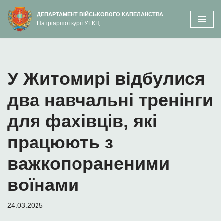
вмісту
ДЕПАРТАМЕНТ ВІЙСЬКОВОГО КАПЕЛАНСТВА
Патріаршої курії УГКЦ
Перейти
до
вмісту
У Житомирі відбулися
два навчальні тренінги
для фахівців, які
працюють з
важкопораненими
воїнами
24.03.2025