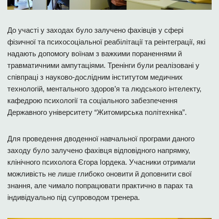
До участі у заходах було залучено фахівців у сфері
фізичної та психосоціальної реабілітації та реінтеграції, які
надають допомогу воїнам з важкими пораненнями й
травматичними ампутаціями. Тренінги були реалізовані у
співпраці з науково-дослідним інститутом медичних
технологій, ментального здоров’я та людського інтелекту,
кафедрою психології та соціального забезпечення
Державного університету “Житомирська політехніка”.
Для проведення дводенної навчальної програми даного
заходу було залучено фахівця відповідного напрямку,
клінічного психолога Єгора Іордека. Учасники отримали
можливість не лише глибоко оновити й доповнити свої
знання, але чимало попрацювати практично в парах та
індивідуально під супроводом тренера.