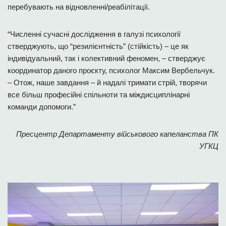
перебувають на відновленні/реабілітації.
“Численні сучасні дослідження в галузі психології
стверджують, що “резилієнтність” (стійкість) – це як
індивідуальний, так і колективний феномен, – стверджує
координатор даного проєкту, психолог Максим Вербельчук.
– Отож, наше завдання – й надалі тримати стрій, творячи
все більш професійні спільноти та міждисциплінарні
команди допомоги.”
Пресцентр Департаменту військового капеланства ПК
УГКЦ