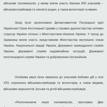
військове паломництво, у якому взяли участь близько 900 учасників –
військовослужбовців та членів їх родин, а також волонтерів та мирян.
Захід було організовано Департаментом Патріаршої курії
Української Греко-Католицької Церкви у справах душпастирства силових
структур України спільно з Міністерством оборони України. У прощі до
Зарваниці взяли участь представники Міністерства внутрішніх справ
України, Національної гвардії України, Державної прикордонної служби
України, Державної служби надзвичайних ситуацій, Державної
пенітенціарної служби України та добровольчих батальйонів.
Особлива увага була звернена до учасників бойових дій у зоні
АТО, поранених військовослужбовців та волонтерів, а також медиків,
військових журналістів, батьків та дітей військовослужбовців.
«Розпочинаючи наше паломництво, преславна Діво