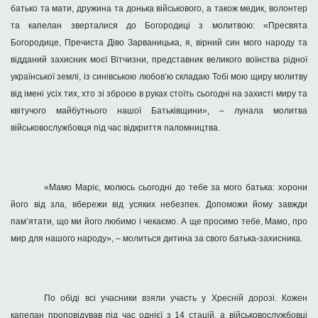
батько та мати, дружина та донька військового, а також медик, волонтер
та капелан зверталися до Богородиці з молитвою: «Пресвята
Богородице, Пречиста Діво Зарваницька, я, вірний син мого народу та
відданий захисник моєї Вітчизни, представник великого воїнства рідної
української землі, із синівською любов’ю складаю Тобі мою щиру молитву
від імені усіх тих, хто зі зброєю в руках стоїть сьогодні на захисті миру та
квітучого майбутнього нашої Батьківщини», – лунала молитва
військовослужбовця під час відкриття паломництва.
«Мамо Маріє, молюсь сьогодні до тебе за мого батька: хорони
його від зла, вбережи від усяких небезпек. Допоможи йому завжди
пам’ятати, що ми його любимо і чекаємо. А ще просимо тебе, Мамо, про
мир для нашого народу», – молиться дитина за свого батька-захисника.
По обіді всі учасники взяли участь у Хресній дорозі. Кожен
капелан проповідував під час однієї з 14 стацій, а військовослужбовці