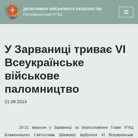
вмісту
ДЕПАРТАМЕНТ ВІЙСЬКОВОГО КАПЕЛАНСТВА
Патріаршої курії УГКЦ
Перейти
до
вмісту
У Зарваниці триває VI
Всеукраїнське
військове
паломництво
21.09.2014
20-21 вересня у Зарваниці за благословення Глави УГКЦ
Блаженнішого Святослава (Шевчука) відбулося
VI
Всеукраїнське