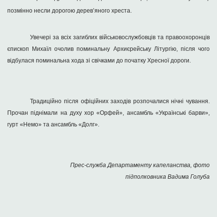
позмінно несли дорогою дерев
’
яного хреста.
Увечері за всіх загиблих військовослужбовців та правоохоронців
єпископ Михаїл очолив поминальну Архиєрейську Літургію, після чого
відбулася поминальна хода зі свічками до початку Хресної дороги.
Традиційно після офіційних заходів розпочалися нічні чування.
Прочан піднімали на духу хор «Орфей», ансамбль «Українські барви»,
гурт «Немо» та ансамбль «Долг».
Прес-служба Департаменту капеланства, фото
підполковника Вадима Голуба