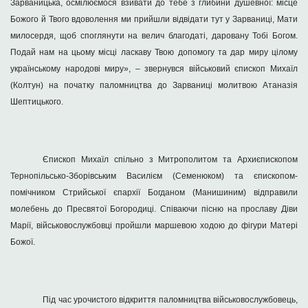
Зарваницька, осмілюємося взивати до тебе з глибини душевної: місце
Божого й Твого вдоволення ми прийшли відвідати тут у Зарваниці, Мати
милосердя, щоб споглянути на велич благодаті, даровану Тобі Богом.
Подай нам на цьому місці ласкаву Твою допомогу та дар миру цілому
українському народові миру», – звернувся військовий єпископ Михаїл
(Колтун) на початку паломництва до Зарваниці молитвою Атаназія
Шептицького.
Єпископ Михаїл спільно з Митрополитом та Архиєпископом
Тернопільсько-Зборівським Василієм (Семенюком) та єпископом-
помічником Стрийської єпархії Богданом (Манишиним) відправили
молебень до Пресвятої Богородиці. Співаючи пісню на прославу Діви
Марії, військовослужбовці пройшли маршевою ходою до фігури Матері
Божої.
Під час урочистого відкриття паломництва військовослужбовець,