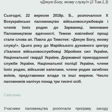
«Дякую Богу, якому служу!» (2 Тим.1,3)
Сьогодні, 22 вересня 2018р. Б., розпочалося Х
Всеукраїнське паломництво військовослужбовців і
членів їхніх родин до Зарваниці, іменоване
Паломництвом вдячності. Темою ювілейної прощі
стали слова ап. Павла до Тимотея: «Дякую Богу, якому
служу!». Цього року до Марійського духовного центру
з′їхалися військовослужбовці Збройних сил України,
Національної гвардії України, Державної прикордонної
служби України, Національної поліції України, члени
їхніх родин, військові капелани, члени родин загиблих
воїнів, представники влади та інші миряни. Число
паломників налічує понад три тисячі осіб.
Світлини.
Учасники паломництва розпочали програму заходу