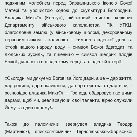
подячним молебнем перед Зарваницькою іконою Божої
Матері та урочистою ходою до скульптури Богородиці.
Владика Михаїл (Колтун), військовий єпископ, керівник
Департаменту військового капеланства ПК УГКЦ,
благословив землю (у військовому шоломі, декорованому
терновим вінком з калиною) – символ людської долі та
історії нашого народу, воду – символ Божої бдагодаті та
людських зусиль, та пшеницю – символ щедрих плодів
Божої діяльності в людському серці та людській історії.
«Сьогодні ми дякуємо Богові за Його дари, а це – дар життя,
дар родини, дар покликання, дар братерства та дар віри, –
розповідає владика Михаїл. – Господь обдаровує нас цими
дарами, щоб ми, реалізовуючи свої таланти, вірно служили
Йому та один одному!»
Також до паломників звернувся владика Теодор
(Мартинюк), єпископ-помічник Тернопільсько-Зборівської