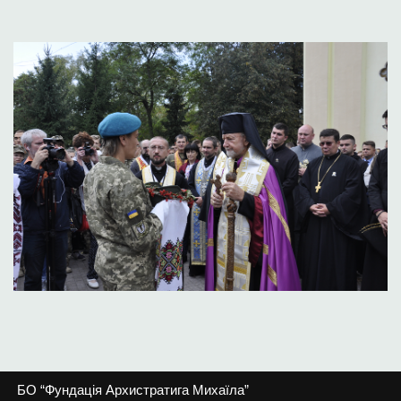
БО “Фундація Архистратига Михаїла”