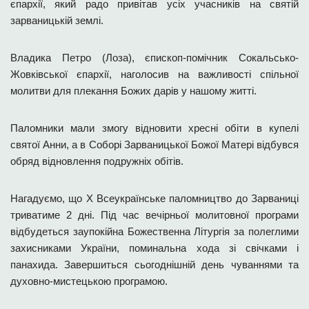
єпархії, який радо привітав усіх учасників на святій
зарваницькій землі.
Владика Петро (Лоза), єпископ-помічник Сокальсько-
Жовківської єпархії, наголосив на важливості спільної
молитви для плекання Божих дарів у нашому житті.
Паломники мали змогу відновити хресні обіти в купелі
святої Анни, а в Соборі Зарваницької Божої Матері відбувся
обряд відновлення подружніх обітів.
Нагадуємо, що Х Всеукраїнське паломництво до Зарваниці
триватиме 2 дні. Під час вечірньої молитовної програми
відбудеться заупокійна Божественна Літургія за полеглими
захисниками України, поминальна хода зі свічками і
панахида. Завершиться сьогоднішній день чуваннями та
духовно-мистецькою програмою.