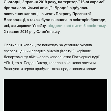
Сьогодні, 2 травня 2019 року, на території 16-ої окремої
бригади армійської авіації “Броди” відбулось
освячення каплиці на честь Покрову Пресвятої
Богородиці, а також було вшановано авіаторів бригади,
які, захищаючи Україну,
віддали свої життя 5 років тому
,
2 травня 2014 р. у Слов’янську.
Освячення каплиці та панахиду за усопших очолив
преосвященний владика Михаїл (Колтун), керівник
Департаменту військового капеланства Патріаршої курії
УГКЦ, та о. Богдан Вихор, капелан військової частини.
Вшанувати героїв прибули також представники влади.