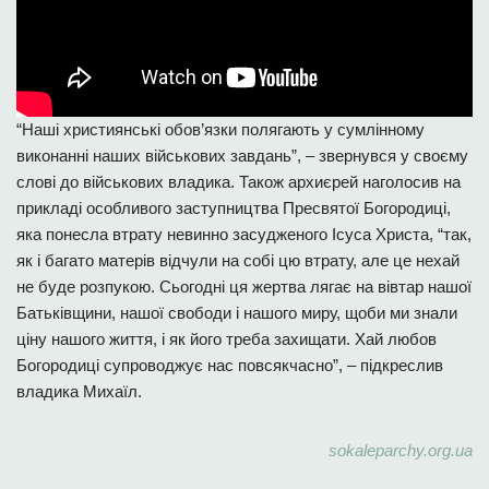
“Наші християнські обов’язки полягають у сумлінному
виконанні наших військових завдань”, – звернувся у своєму
слові до військових владика. Також архиєрей наголосив на
прикладі особливого заступництва Пресвятої Богородиці,
яка понесла втрату невинно засудженого Ісуса Христа, “так,
як і багато матерів відчули на собі цю втрату, але це нехай
не буде розпукою. Сьогодні ця жертва лягає на вівтар нашої
Батьківщини, нашої свободи і нашого миру, щоби ми знали
ціну нашого життя, і як його треба захищати. Хай любов
Богородиці супроводжує нас повсякчасно”, – підкреслив
владика Михаїл.
sokaleparchy.org.ua