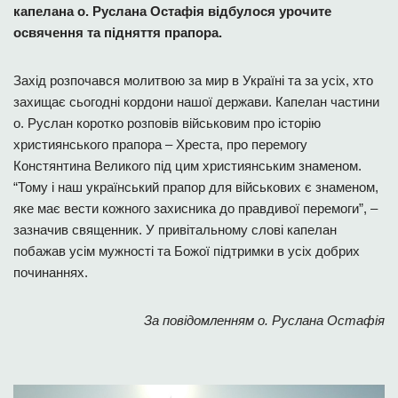
капелана о. Руслана Остафія відбулося урочите
освячення та підняття прапора.
Захід розпочався молитвою за мир в Україні та за усіх, хто
захищає сьогодні кордони нашої держави. Капелан частини
о. Руслан коротко розповів військовим про історію
християнського прапора – Хреста, про перемогу
Констянтина Великого під цим християнським знаменом.
“Тому і наш український прапор для військових є знаменом,
яке має вести кожного захисника до правдивої перемоги”, –
зазначив священник. У привітальному слові капелан
побажав усім мужності та Божої підтримки в усіх добрих
починаннях.
За повідомленням о. Руслана Остафія