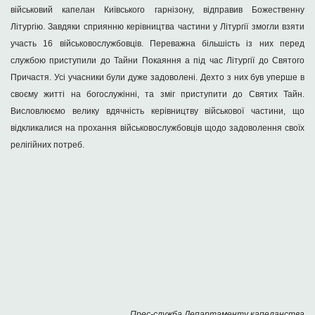
військовий капелан Київського гарнізону, відправив Божественну
Літургію. Завдяки сприянню керівництва частини у Літургії змогли взяти
участь 16 військовослужбовців. Переважна більшість із них перед
службою приступили до Тайни Покаяння а під час Літургії до Святого
Причастя. Усі учасники були дуже задоволені. Дехто з них був уперше в
своєму житті на богослужінні, та зміг приступити до Святих Тайн.
Висловлюємо велику вдячність керівництву військової частини, що
відкликалися на прохання військовослужбовців щодо задоволення своїх
релігійних потреб.
Прес-служба Департаменту капеланства