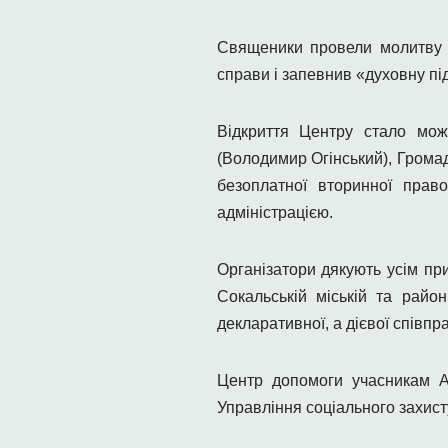
Священики провели молитву т
справи і запевнив «духовну пі
Відкриття Центру стало мож
(Володимир Огінський), Грома
безоплатної вторинної прав
адміністрацією.
Організатори дякують усім пр
Сокальській міській та райо
декларативної, а дієвої співпра
Центр допомоги учасникам АТ
Управління соціального захист