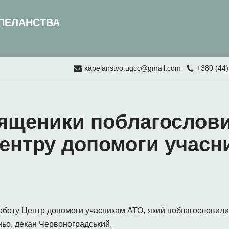
ПЕЛАНСТВА
kapelanstvo.ugcc@gmail.com
+380 (44)
вященики поблагослов
центру допомоги учас
роботу Центр допомоги учасникам АТО, який поблагословил
уньо, декан Червоноградський.