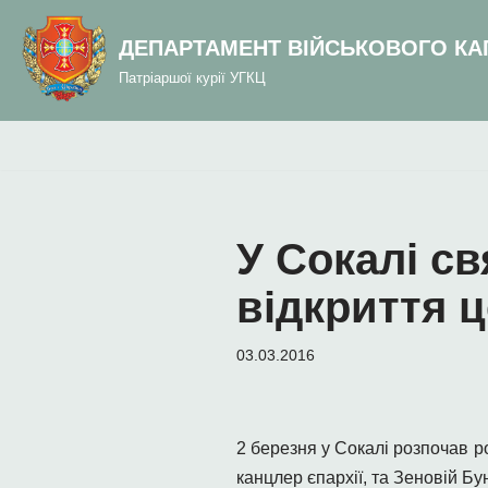
до
вмісту
ДЕПАРТАМЕНТ ВІЙСЬКОВОГО КА
Перейти
Патріаршої курії УГКЦ
до
вмісту
У Сокалі с
відкриття 
03.03.2016
2 березня у Сокалі розпочав 
канцлер єпархії, та Зеновій Б