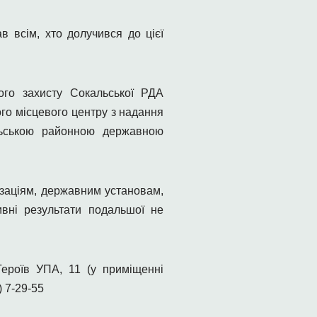
 всім, хто долучився до цієї
ого захисту Сокальської РДА
го місцевого центру з надання
альською районною державною
ізаціям, державним установам,
ивні результати подальшої не
Героїв УПА, 11 (у приміщенні
 7-29-55