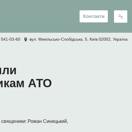
Контакти
 541-03-60
вул. Микільсько-Слобідська, 5, Київ 02002, Україна
или
никам АТО
и священики: Роман Синицький,