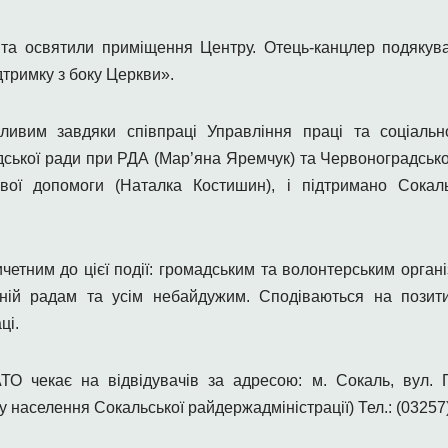
а освятили приміщення Центру. Отець-канцлер подякував
дтримку з боку Церкви».
ливим завдяки співпраці Управління праці та соціальн
дської ради при РДА (Мар’яна Яремчук) та Червоноградсько
ової допомоги (Наталка Костишин), і підтримано Сок
ичетним до цієї події: громадським та волонтерським орган
нній радам та усім небайдужим. Сподіваються на позит
ці.
О чекає на відвідувачів за адресою: м. Сокаль, вул. 
у населення Сокальської райдержадміністрації) Тел.: (03257)