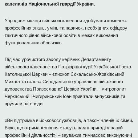
капеланів Національної гвардії України.
Упродовж місяця військові капелани здобували комплекс
професійних знань, умінь та навичок, необхідних офіцеру
тактичного рівня військової освіти в межах виконання
функціональних обов’язків.
Під час урочистого заходу керівник Департаменту
військового капеланства Патріаршої курії Української Греко-
Католицької Церкви – єпископ Сокальсько-Жовківський
Михаїл та голова Синодального управління військового
духовенства Православної Церкви України – митрополит
Черкаський і Чигиринський Іоан привітали випускників та
вручили нагороди.
«Ви підтримка військовослужбовців, а також членів їх сімей.
Вірю, що отримані знання стануть вам у пригоді у вашій
професійній діяльності», – зауважив тимчасово виконуючий