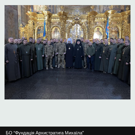
БО “Фундація Архистратига Михаїла”