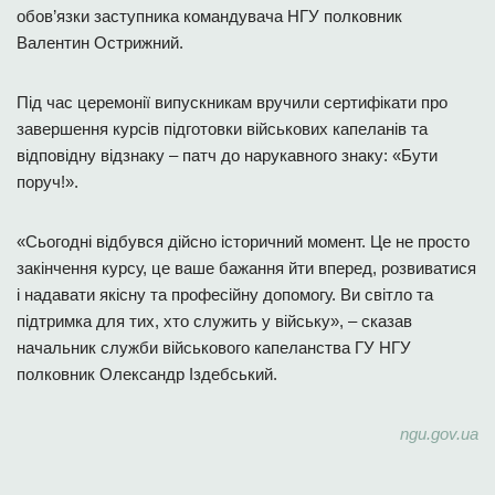
обов’язки заступника командувача НГУ полковник
Валентин Острижний.
Під час церемонії випускникам вручили сертифікати про
завершення курсів підготовки військових капеланів та
відповідну відзнаку – патч до нарукавного знаку: «Бути
поруч!».
«Сьогодні відбувся дійсно історичний момент. Це не просто
закінчення курсу, це ваше бажання йти вперед, розвиватися
і надавати якісну та професійну допомогу. Ви світло та
підтримка для тих, хто служить у війську», – сказав
начальник служби військового капеланства ГУ НГУ
полковник Олександр Іздебський.
ngu.gov.ua