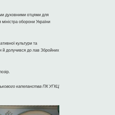
ими духовними отцями для
я міністра оборони України
ативної культури та
и й долучився до лав Збройних
озір.
ькового капеланства ПК УГКЦ