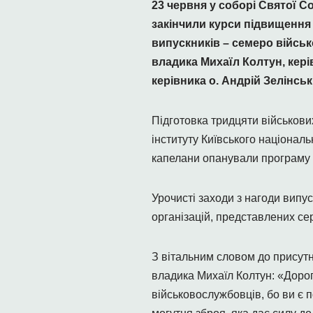
23 червня у соборі Святої С
закінчили курси підвищення 
випускників – семеро військ
владика Михаїл Колтун, кері
керівника о. Андрій Зелінськ
Підготовка тридцяти військових
інституту Київського націонал
капелани опанували програму з
Урочисті заходи з нагоди випус
організацій, представлених се
З вітальним словом до присутн
владика Михаїл Колтун: «Дорог
військовослужбовців, бо ви є 