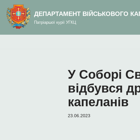
до
вмісту
ДЕПАРТАМЕНТ ВІЙСЬКОВОГО КА
Перейти
Патріаршої курії УГКЦ
до
вмісту
У Соборі С
відбувся д
капеланів
23.06.2023