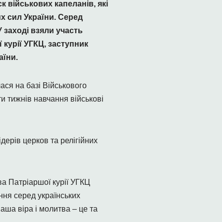
к військових капеланів, які
х сил України. Серед
 заході взяли участь
курії УГКЦ, заступник
аїни.
ася на базі Військового
и тижнів навчання військові
дерів церков та релігійних
а Патріаршої курії УГКЦ
ння серед українських
аша віра і молитва – це та