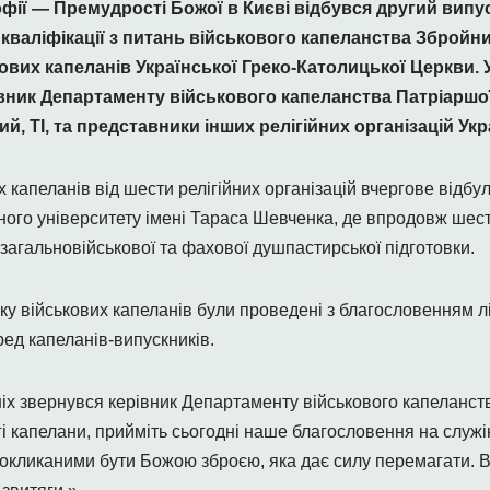
офії — Премудрості Божої в Києві відбувся другий випус
кваліфікації з питань військового капеланства Збройни
ових капеланів Української Греко-Католицької Церкви. У
вник Департаменту військового капеланства Патріаршої 
ий, ТІ, та представники інших релігійних організацій Укр
 капеланів від шести релігійних організацій вчергове відбул
ьного університету імені Тараса Шевченка, де впродовж шест
агальновійськової та фахової душпастирської підготовки.
ку військових капеланів були проведені з благословенням лі
ред капеланів-випускників.
іх звернувся керівник Департаменту військового капеланств
і капелани, прийміть сьогодні наше благословення на служі
покликаними бути Божою зброєю, яка дає силу перемагати. В