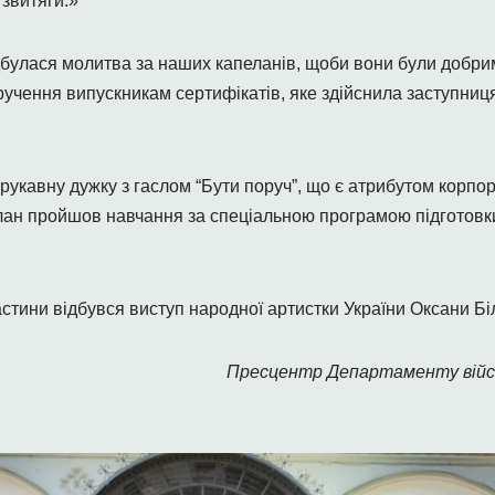
 звитяги.»
дбулася молитва за наших капеланів, щоби вони були добр
вручення випускникам сертифікатів, яке здійснила заступниц
укавну дужку з гаслом “Бути поруч”, що є атрибутом корпор
лан пройшов навчання за спеціальною програмою підготовк
стини відбувся виступ народної артистки України Оксани Біл
Пресцентр Департаменту війс