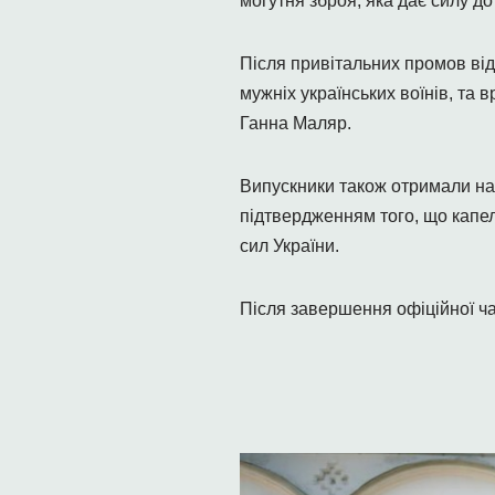
могутня зброя, яка дає силу до
Після привітальних промов ві
мужніх українських воїнів, та 
Ганна Маляр.
Випускники також отримали нар
підтвердженням того, що капе
сил України.
Після завершення офіційної ча