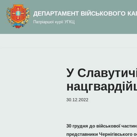
до
вмісту
ДЕПАРТАМЕНТ ВІЙСЬКОВОГО КА
Перейти
Патріаршої курії УГКЦ
до
вмісту
У Славутич
нацгвардій
30.12.2022
30 грудня до військової частин
представники Чернігівського о