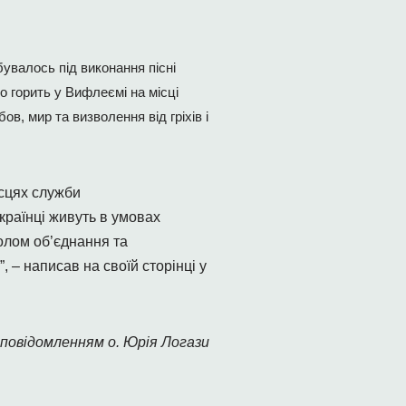
увалось під виконання пісні
 горить у Вифлеємі на місці
, мир та визволення від гріхів і
ісцях служби
українці живуть в умовах
олом об’єднання та
 – написав на своїй сторінці у
 повідомленням о. Юрія Логази