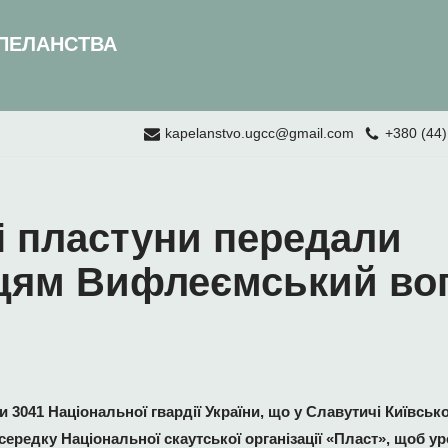
ПЕЛАНСТВА
kapelanstvo.ugcc@gmail.com
+380 (44)
і пластуни передали
цям Вифлеємський во
и 3041 Національної гвардії України, що у Славутичі Київсько
середку Національної скаутської організації «Пласт», щоб у