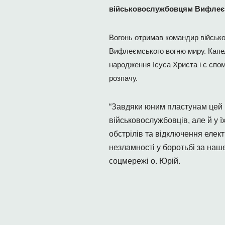
військовослужбовцям Вифлеєм
Вогонь отримав командир військо
Вифлеємського вогню миру. Капел
народження Ісуса Христа і є спом
розпачу.
“Завдяки юним пластунам цей в
військовослужбовців, але й у ї
обстрілів та відключення елек
незламності у боротьбі за наше
соцмережі о. Юрій.