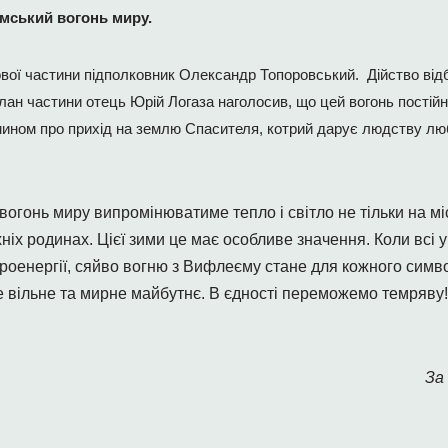
ський вогонь миру.
вої частини підполковник Олександр Топоровський. Дійство відб
ан частини отець Юрій Логаза наголосив, що цей вогонь постійно
ином про прихід на землю Спасителя, котрий дарує людству любов
огонь миру випромінюватиме тепло і світло не тільки на м
хніх родинах. Цієї зими це має особливе значення. Коли всі 
троенергії, сяйво вогню з Вифлеєму стане для кожного симв
 вільне та мирне майбутнє. В єдності переможемо темряву!”,
За