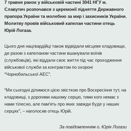
7 травня ранок у військовій частині 3041 НГУ м.
Славутич розпочався з церемонії підняття Державного
прапора України та молебню за мир і захисників України.
Молитву провів військовий капелан частини отець
Юрій Логаза.
Цього дня нацгвардійці також відвідали місцеве кладовище,
де разом з капеланом частини вшанували воїнів
(службовців), які віддали своє життя під час проходження
військової служби за контрактом по охороні
“Чорнобильської АЕС”.
“Ми сьогодні ділимося цією звісткою про Воскресіння тут, на
кладовищі, з дорогими нашому серцю, тими кого немає з
нами тілесно, але пам’ять про яких завжди буде у наших
серцях”, – наголосив отець Юрій.
За повідомленням о. Юрія Логази