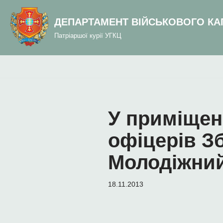
до
вмісту
ДЕПАРТАМЕНТ ВІЙСЬКОВОГО КА
Перейти
Патріаршої курії УГКЦ
до
вмісту
У приміщен
офіцерів З
Молодіжний
18.11.2013