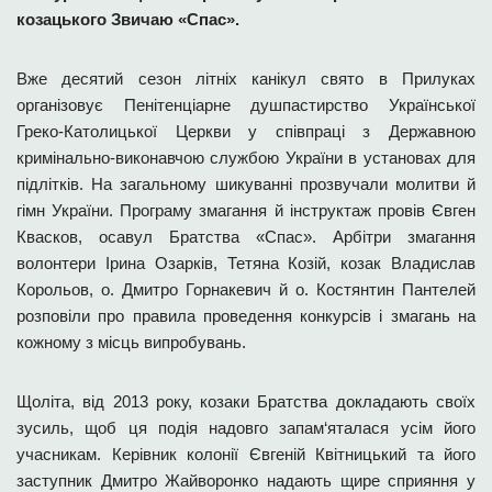
козацького Звичаю «Спас».
Вже десятий сезон літніх канікул свято в Прилуках
організовує Пенітенціарне душпастирство Української
Греко-Католицької Церкви у співпраці з Державною
кримінально-виконавчою службою України в установах для
підлітків. На загальному шикуванні прозвучали молитви й
гімн України. Програму змагання й інструктаж провів Євген
Квасков, осавул Братства «Спас». Арбітри змагання
волонтери Ірина Озарків, Тетяна Козій, козак Владислав
Корольов, о. Дмитро Горнакевич й о. Костянтин Пантелей
розповіли про правила проведення конкурсів і змагань на
кожному з місць випробувань.
Щоліта, від 2013 року, козаки Братства докладають своїх
зусиль, щоб ця подія надовго запам‘яталася усім його
учасникам. Керівник колонії Євгеній Квітницький та його
заступник Дмитро Жайворонко надають щире сприяння у