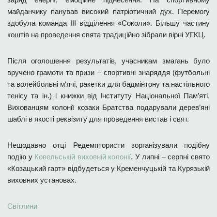
майданчику панував високий патріотичний дух. Перемогу
здобула команда ІІІ відділення «Соколи». Більшу частину
коштів на проведення свята традиційно зібрали вірні УГКЦ.
Після оголошення результатів, учасникам змагань було
вручено грамоти та призи – спортивні знаряддя (футбольні
та волейбольні м‘ячі, ракетки для бадмінтону та настільного
тенісу та ін.) і книжки від Інституту Національної Пам’яті.
Вихованцям колонії козаки Братства подарували дерев’яні
шаблі в якості реквізиту для проведення вистав і свят.
Нещодавно отці Редемптористи зорганізували подібну
подію у
Ковельській виховній колонії
. У липні – серпні свято
«Козацький гарт» відбудеться у Кременчуцькій та Курязькій
виховних установах.
Світлини