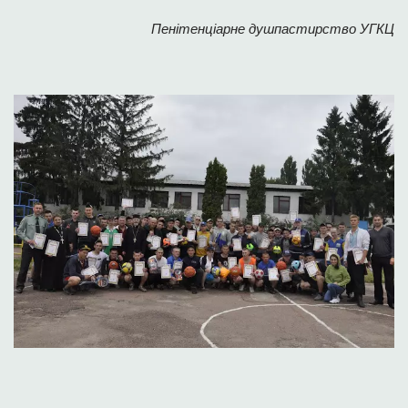
Пенітенціарне душпастирство УГКЦ