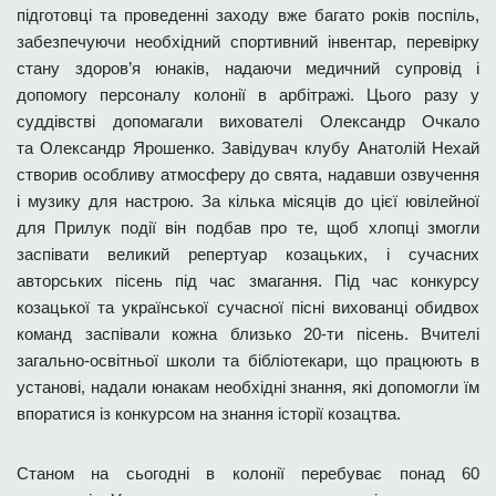
підготовці та проведенні заходу вже багато років поспіль,
забезпечуючи необхідний спортивний інвентар, перевірку
стану здоров’я юнаків, надаючи медичний супровід і
допомогу персоналу колонії в арбітражі. Цього разу у
суддівстві допомагали вихователі Олександр Очкало
та Олександр Ярошенко. Завідувач клубу Анатолій Нехай
створив особливу атмосферу до свята, надавши озвучення
і музику для настрою. За кілька місяців до цієї ювілейної
для Прилук події він подбав про те, щоб хлопці змогли
заспівати великий репертуар козацьких, і сучасних
авторських пісень під час змагання. Під час конкурсу
козацької та української сучасної пісні вихованці обидвох
команд заспівали кожна близько 20-ти пісень. Вчителі
загально-освітньої школи та бібліотекари, що працюють в
установі, надали юнакам необхідні знання, які допомогли їм
впоратися із конкурсом на знання історії козацтва.
Станом на сьогодні в колонії перебуває понад 60