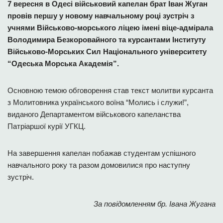
7 вересня в Одесі військовий капелан брат Іван Жуган
провів першу у новому навчальному році зустріч з
учнями Військово-морського ліцею імені віце-адмірала
Володимира Безкоровайного та курсантами Інституту
Військово-Морських Сил Національного університету
“Одеська Морська Академія”.
Основною темою обговорення став текст молитви курсанта
з Молитовника українського воїна “Молись і служи!”,
виданого Департаментом військового капеланства
Патріаршої курії УГКЦ.
На завершення капелан побажав студентам успішного
навчального року та разом домовилися про наступну
зустріч.
За повідомленням бр. Івана Жугана