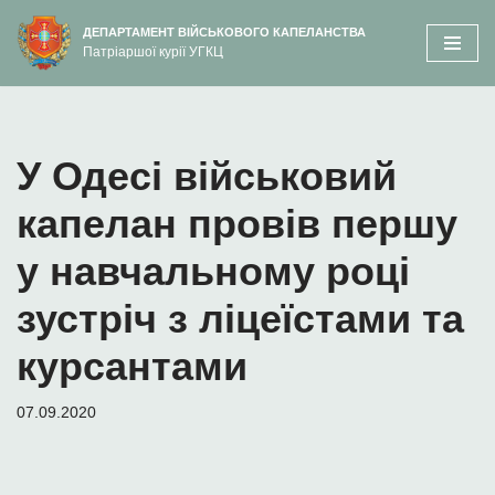
вмісту
ДЕПАРТАМЕНТ ВІЙСЬКОВОГО КАПЕЛАНСТВА
Патріаршої курії УГКЦ
Перейти
до
вмісту
У Одесі військовий
капелан провів першу
у навчальному році
зустріч з ліцеїстами та
курсантами
07.09.2020