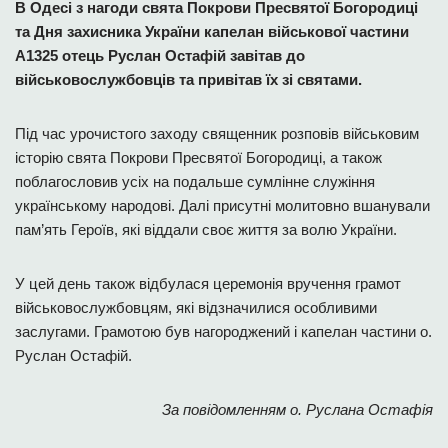
В Одесі з нагоди свята Покрови Пресвятої Богородиці
та Дня захисника України капелан військової частини
А1325 отець Руслан Остафій завітав до
військовослужбовців та привітав їх зі святами.
Під час урочистого заходу священник розповів військовим
історію свята Покрови Пресвятої Богородиці, а також
поблагословив усіх на подальше сумлінне служіння
українському народові. Далі присутні молитовно вшанували
пам’ять Героїв, які віддали своє життя за волю України.
У цей день також відбулася церемонія вручення грамот
військовослужбовцям, які відзначилися особливими
заслугами. Грамотою був нагороджений і капелан частини о.
Руслан Остафій.
За повідомленням о. Руслана Остафія