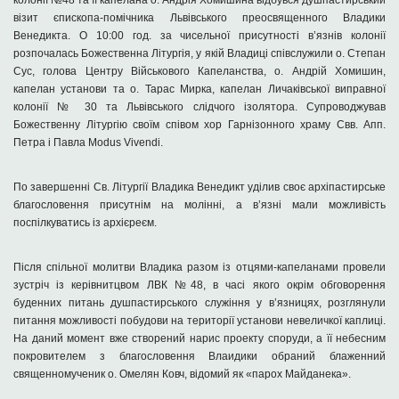
колонії №48 та її капелана о. Андрія Хомишина відбувся душпастирський
візит єпископа-помічника Львівського преосвященного Владики
Венедикта. О 10:00 год. за чисельної присутності в’язнів колонії
розпочалась Божественна Літургія, у якій Владиці співслужили о. Степан
Сус, голова Центру Військового Капеланства, о. Андрій Хомишин,
капелан установи та о. Тарас Мирка, капелан Личаківської виправної
колонії № 30 та Львівського слідчого ізолятора. Супроводжував
Божественну Літургію своїм співом хор Гарнізонного храму Свв. Апп.
Петра і Павла Modus Vivendi.
По завершенні Св. Літургії Владика Венедикт уділив своє архіпастирське
благословення присутнім на молінні, а в’язні мали можливість
поспілкуватись із архієреєм.
Після спільної молитви Владика разом із отцями-капеланами провели
зустріч із керівнитцвом ЛВК №48, в часі якого окрім обговорення
буденних питань душпастирського служіння у в’язницях, розглянули
питання можливості побудови на території установи невеличкої каплиці.
На даний момент вже створений нарис проекту споруди, а її небесним
покровителем з благословення Влаидики обраний блаженний
священномученик о. Омелян Ковч, відомий як «парох Майданека».