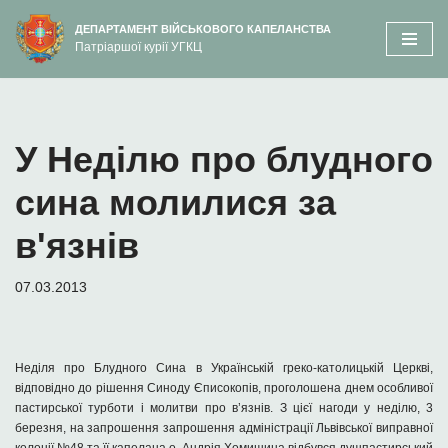
вмісту
ДЕПАРТАМЕНТ ВІЙСЬКОВОГО КАПЕЛАНСТВА
Патріаршої курії УГКЦ
Перейти
до
вмісту
У Неділю про блудного
сина молилися за
в'язнів
07.03.2013
Неділя про Блудного Сина в Українській греко-католицькій Церкві,
відповідно до рішення Синоду Єписокопів, проголошена днем особливої
пастирської турботи і молитви про в’язнів. З цієї нагоди у неділю, 3
березня, на запрошення запрошення адміністрації Львівської виправної