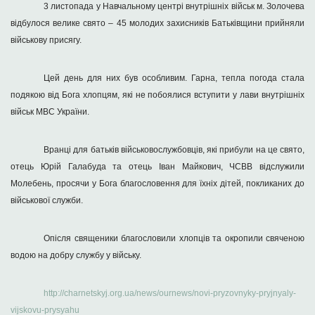
3 листопада у Навчальному центрі внутрішніх військ м. Золочева
відбулося велике свято – 45 молодих захисників Батьківщини прийняли
військову присягу.
Цей день для них був особливим. Гарна, тепла погода стала
подякою від Бога хлопцям, які не побоялися вступити у лави внутрішніх
військ МВС України.
Вранці для батьків військовослужбовців, які прибули на це свято,
отець Юрій Галабуда та отець Іван Майкович, ЧСВВ відслужили
Молебень, просячи у Бога благословення для їхніх дітей, покликаних до
військової служби.
Опісля священики благословили хлопців та окропили свяченою
водою на добру службу у війську.
http://charnetskyj.org.ua/news/ournews/novi-pryzovnyky-pryjnyaly-
vijskovu-prysyahu