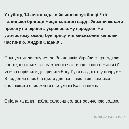
У суботу, 14 листопада, військовослужбовці 2-ої
Галицької бригади Національної гвардії України склали
присягу на вірність українському народові. На
урочистому заході був присутній військовий капелан
частини о. Андрій Сіданич.
Священник звернувся до Захисників України із пригадкою
про те, що присяга є важливою частиною нашого життя і її
можна порівняти до присяги Богу бути в єдності у подружжі.
В подібний спосіб з цього дня наші військові покликані
сповнювати своє життя в служінні Батьківщині.
Опісля капелан поблагословив солдат освяченою водою.
kapelanstvo.info