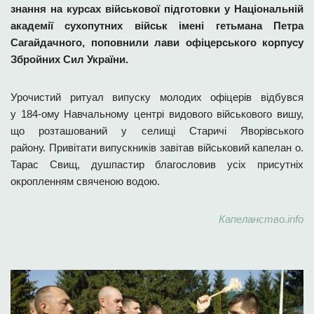
знання на курсах військової підготовки у Національній
академії сухопутних військ імені гетьмана Петра
Сагайдачного, поповнили лави офіцерського корпусу
Збройних Сил України.
Урочистий ритуал випуску молодих офіцерів відбувся
у 184-ому Навчальному центрі видового військового вишу,
що розташований у селищі Старичі Яворівського
району. Привітати випускників завітав військовий капелан о.
Тарас Свищ, душпастир благословив усіх присутніх
окропленням свяченою водою.
Капеланство.info