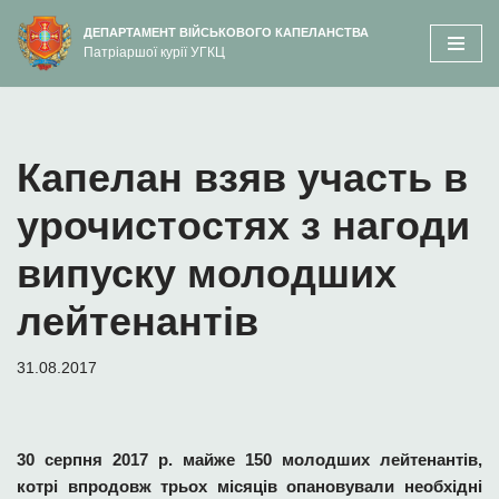
вмісту
ДЕПАРТАМЕНТ ВІЙСЬКОВОГО КАПЕЛАНСТВА
Патріаршої курії УГКЦ
Перейти
до
вмісту
Капелан взяв участь в
урочистостях з нагоди
випуску молодших
лейтенантів
31.08.2017
30 серпня 2017 р. майже 150 молодших лейтенантів,
котрі впродовж трьох місяців опановували необхідні