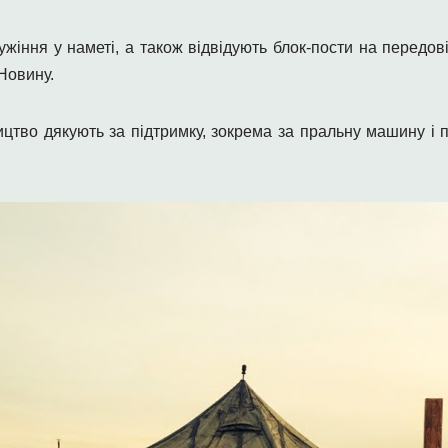
іння у наметі, а також відвідують блок-пости на передові
Новину.
ицтво дякують за підтримку, зокрема за пральну машину і 