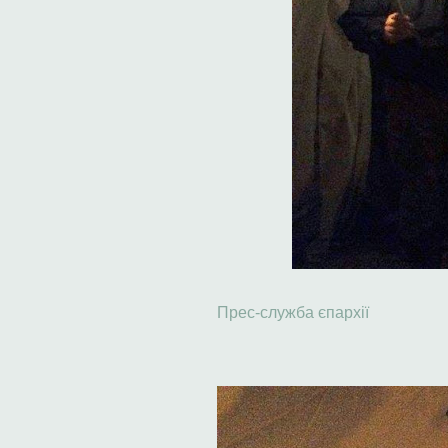
Прес-служба єпархії