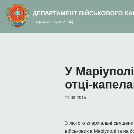
до
вмісту
ДЕПАРТАМЕНТ ВІЙСЬКОВОГО КА
Перейти
Патріаршої курії УГКЦ
до
вмісту
У Маріупол
отці-капел
11.03.2015
З лютого єпархіальні священ
військових в Маріуполі та на б