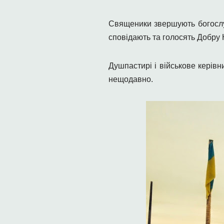
Священики звершують богослуж
сповідають та голосять Добру 
Душпастирі і військове керівн
нещодавно.