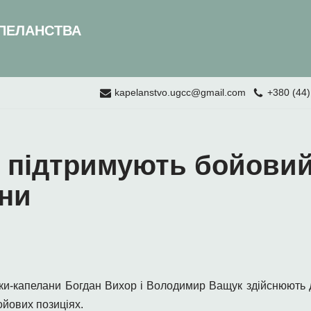
ПЕЛАНСТВА
kapelanstvo.ugcc@gmail.com
+380 (44)
і підтримують бойовий
ани
ики-капелани Богдан Вихор і Володимир Ващук здійснюють 
ойових позиціях.