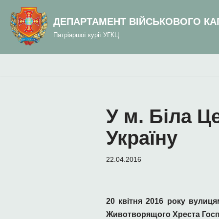
до
вмісту
ДЕПАРТАМЕНТ ВІЙСЬКОВОГО КА
Перейти
Патріаршої курії УГКЦ
до
вмісту
У м. Біла Ц
Україну
22.04.2016
20 квітня 2016 року вулиц
Животворящого Хреста Господ