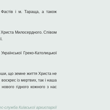
 Фастів і м. Тараща, а також
о Христа Милосердного. Співом
ї.
Української Греко-Католицької
авши, що земне життя Христа не
воскрес із мертвих, так і наша
о нового гідного кожного з нас
с-служба Київської архиєпархії