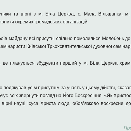
ики та вірні з м. Біла Церква, с. Мала Вільшанка, м.
вники окремих громадських організацій.
ероїв майдану всі присутні спільно помолилися Молебень д
мінаристи Київської Трьохсвятительської духовної семінарі
, де планується збудувати перший у м. Біла Церква храм 
о подякував усім присутнім за участь у цьому дійстві, сказ
очує всіх звернути погляд на Його Воскресіння: «Як Христос 
і вірні науці Ісуса Христа люди, обов’язково воскресне д
Пре