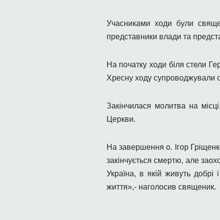
Учасниками ходи були священ
представники влади та предста
На початку ходи біля стели Г
Хресну ходу супроводжували се
Закінчилася молитва на місці
Церкви.
На завершення о. Ігор Гріщенк
закінчується смертю, але заох
Україна, в якій живуть добрі 
життя»,- наголосив священик.