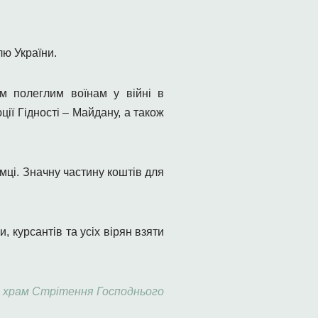
лю України.
ом полеглим воїнам у війні в
ції Гідності – Майдану, а також
ці. Значну частину коштів для
 курсантів та усіх вірян взяти
й храм Стрітення Господнього