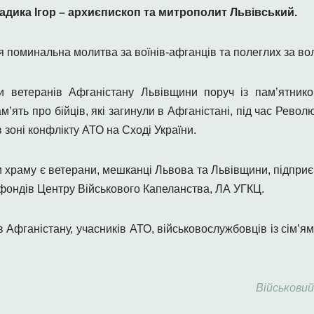
ика Ігор – архиєпископ та митрополит Львівський.
я поминальна молитва за воїнів-афганців та полеглих за во
и ветеранів Афганістану Львівщини поруч із пам’ятник
м’ять про бійців, які загинули в Афганістані, під час Револю
в зоні конфлікту АТО на Сході України.
храму є ветерани, мешканці Львова та Львівщини, підприєм
 фондів Центру Військового Капеланства, ЛА УГКЦ.
Афганістану, учасників АТО, військовослужбовців із сім’ями,
Військови