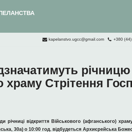
ПЕЛАНСТВА
kapelanstvo.ugcc@gmail.com
+380 (44)
ідзначатимуть річницю
о храму Стрітення Гос
оди річниці відкриття Військового (афганського) хра
вська, 30а) о 10:00 год. відбудеться Архиєрейська Боже