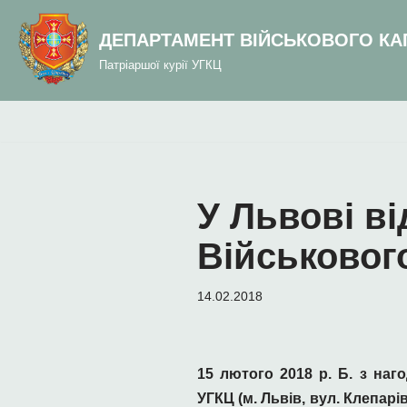
до
вмісту
ДЕПАРТАМЕНТ ВІЙСЬКОВОГО КА
Перейти
Патріаршої курії УГКЦ
до
вмісту
У Львові в
Військовог
14.02.2018
15 лютого 2018 р. Б. з наг
УГКЦ (м. Львів, вул. Клепарі