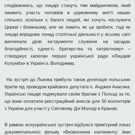
сподіваємось, що лицарі стануть тим майданчиком, який
оживить участь чоловіків в церковному житті наших
спільнот, оскільки є багато людей, які хочуть послужити
Церкві і ближньому, але не знають як це зробити, тоді як
лицарі впродовж понад столітньої діяльності у всьому світі
виплекали дієві інструменти служіння на засадах
благодійності, єдності, братерства та патріотизму» –
стверджує капелан першої української ради «Лицарів
Колумба» в Україні о. Володимир.
На зустріч до Львова прибула також делегація польських
братів під проводом крайового депутата п. Анджея Анасяка.
Українські лицарі подякували своїм братам з Польщі за те,
що вони оплатили реєстраційний внесок для 50 волонтерів
з України для участі у Світовому Дні Молоді в Кракові.
В рамках всеукраїнської зустрічі відбувся прем’єрний показ
документального фільму «Визволення континенту: Іван