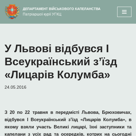
вмісту
ДЕПАРТАМЕНТ ВІЙСЬКОВОГО КАПЕЛАНСТВА
Патріаршої курії УГКЦ
Перейти
до
вмісту
У Львові відбувся I
Всеукраїнський з’їзд
«Лицарів Колумба»
24.05.2016
З 20 по 22 травня в передмісті Львова, Брюховичах,
відбувся І Всеукраїнський з’їзд «Лицарів Колумба», в
якому взяли участь Великі лицарі, їхні заступники та
капелани з усіх рад та осередків, котрих на сьогодні