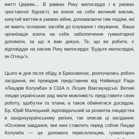
житті Церкви… В рамках Року милосердя і в умовах
зростаючої бідності, ви взяли на себе великий виклик,
кинутий життям в умовах війни, допомагаючи тим людям, які
не мають основних засобів до існування і лікування. Ваша
організація взяла на себе забезпечення гуманітарної
допомоги, за що я вам дякую. Те, що ви робите, є
відповіддю на заклик Року милосердя: ‘Будьте милосердні,
як Отець’».
Цього ж дня після обіду, в Брюховичах, розпочались робочі
засідання, які провадив представник від Найвищої Ради
«Лицарів Колумба» в США п. Лєшек Ваксмундські. Великі
лицарі українських рад мали можливість представити свою
роботу, здобутки та плани, а також обмінятися досвідом.
Бр. Юрій Малецький, відповідальний за розвиток лицарства
в західноукраїнському регіоні, так описав ці засідання:
«Основне завдання, яке нині ставлять перед собою Лицарі
Колумба — це допомога переселенцям, гуманітарна