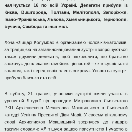
налічується 16 по всій Україні. Делегати прибули із
Києва, Вишгорода, Полтави, Мелітополя, Запоріжжя,
Івано-Франківська, Львова, Хмельницького, Тернополя,
Бучача, Самбора та інші міст.
Хоча «Лицарі Колумба» є організацією чоловіків-католиків,
за традицією на загальнонаціональні зустрічі запрошуються
також дружини делегатів, щоб підкреслити, що братство
заохочує до плекання сімейних цінностей – як в суспільстві
загалом, так і серед своїх членів зокрема. Усього на зустріч
прибуло близько ста осіб.
В суботу, 21 травня, учасники зустрічі взяли участь в
урочистій Літургії під проводом Митрополита Львівського
РКЦ Архієпископа Мечислава Мокшицького в Львівській
катедрі Успіння Пресвятої Діви Марії. У своєму вітальному
слові Архиєпископ Мокшицький звернувся до лицарів
такими словами: «Я тішуся вашою присутністю і участю в