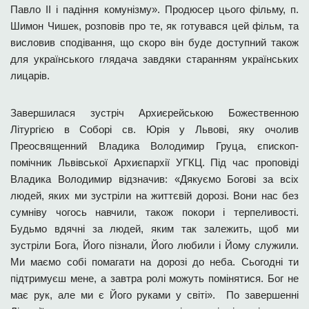
Павло ІІ і падіння комунізму». Продюсер цього фільму, п.
Шимон Чишек, розповів про те, як готувався цей фільм, та
висловив сподівання, що скоро він буде доступний також
для українського глядача завдяки старанням українських
лицарів.
Завершилася зустріч Архиєрейською Божественною
Літургією в Соборі св. Юрія у Львові, яку очолив
Преосвященний Владика Володимир Груца, єпископ-
помічник Львівської Архиєпархії УГКЦ. Під час проповіді
Владика Володимир відзначив: «Дякуємо Богові за всіх
людей, яких ми зустріли на життєвій дорозі. Вони нас без
сумніву чогось навчили, також покори і терпеливості.
Будьмо вдячні за людей, яким так залежить, щоб ми
зустріли Бога, Його пізнали, Його любили і Йому служили.
Ми маємо собі помагати на дорозі до неба. Сьогодні ти
підтримуєш мене, а завтра ролі можуть помінятися. Бог не
має рук, але ми є Його руками у світі». По завершенні