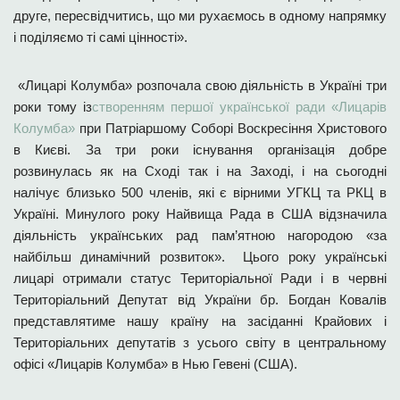
друге, пересвідчитись, що ми рухаємось в одному напрямку
і поділяємо ті самі цінності».
«Лицарі Колумба» розпочала свою діяльність в Україні три
роки тому із
створенням першої української ради «Лицарів
Колумба»
при Патріаршому Соборі Воскресіння Христового
в Києві. За три роки існування організація добре
розвинулась як на Сході так і на Заході, і на сьогодні
налічує близько 500 членів, які є вірними УГКЦ та РКЦ в
Україні. Минулого року Найвища Рада в США відзначила
діяльність українських рад пам’ятною нагородою «за
найбільш динамічний розвиток». Цього року українські
лицарі отримали статус Територіальної Ради і в червні
Територіальний Депутат від України бр. Богдан Ковалів
представлятиме нашу країну на засіданні Крайових і
Територіальних депутатів з усього світу в центральному
офісі «Лицарів Колумба» в Нью Гевені (США).