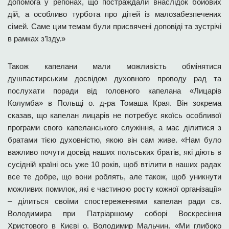
допомога у регіонах, що постраждали внаслідок бойових
дій, а особливо турбота про дітей із малозабезпечених
сімей. Саме цим темам були присвячені доповіді та зустрічі
в рамках з’їзду.»
Також капелани мали можливість обмінятися
душпастирським досвідом духовного проводу рад та
послухати поради від головного капелана «Лицарів
Колумба» в Польщі о. д-ра Томаша Края. Він зокрема
сказав, що капелан лицарів не потребує якоїсь особливої
програми свого капеланського служіння, а має ділитися з
братами тією духовністю, якою він сам живе. «Нам було
важливо почути досвід наших польських братів, які діють в
сусідній країні ось уже 10 років, щоб втілити в наших радах
все те добре, що вони роблять, але також, щоб уникнути
можливих помилок, які є частиною росту кожної організації»
– ділиться своїми спостереженнями капелан ради св.
Володимира при Патріаршому соборі Воскресіння
Христового в Києві о. Володимир Мальчин. «Ми глибоко