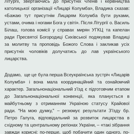
Літургії, звертаючись до присутніх членів і керівництва
католицької організації «Лицарі Колумба», Владика сказав:
«Бажаю тут присутнім Лицарям Колумба бути руками,
устами, очима і ногами Бога у світі». Після Літургії о. Василь
Білаш, голова комісії у справах мирян УГКЦ та капелан
ради Пресвятої Богородиці Сихівської подякував Владиці
за молитву та проповідь Божого Слова і закликав усіх
присутніх чоловіків долучатись до лав українського
лицарства.
Додамо, ще це була перша Всеукраїнська зустріч «Лицарів
Колумба» і вона мала координаційний та ознайомчий
характер. Загальнонаціональний з’їзд є підготовчим етапом
до Загальнонаціональної конвенції, яка планується в
майбутньому з отриманням Україною статусу Крайової
ради. “На мою думку,” – резюмує результати З’їзду бр.
Петро Галуга, відповідальний за розвиток лицарства в
східному та центральному регіонах України, – «такі зібрання
завжди корисні: по-перше, щоб побачити один одного, по-