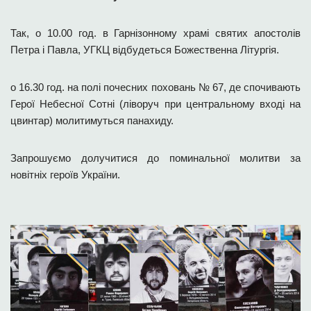
Так, о 10.00 год. в Гарнізонному храмі святих апостолів
Петра і Павла, УГКЦ відбудеться Божественна Літургія.
о 16.30 год. на полі почесних поховань № 67, де спочивають
Герої Небесної Сотні (ліворуч при центральному вході на
цвинтар) молитимуться панахиду.
Запрошуємо долучитися до поминальної молитви за
новітніх героїв України.