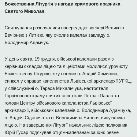
Божественна Літургія з нагоди храмового празника
Святого Миколая.
Святкування розпочалися напередодні ввечері Великою
Вечірнею з Литією, яку очолив капелан закладу о.
Володимир Адамчук.
У день свята, 19 грудня, військові капелани разом з
керівним складом ліцею та ліцеїстами молилися урочисту
Божественну Літургію, яку очолив о. Андрій Хомишин,
синкел у справах капеланства Львівської архиєпархії УГКЦ,
у співслужінні о. Тараса Михальчука, настоятеля
Гарнізонного храму святих апостолів Петра і Павла та
голови Центру військового капеланства Львівської
архиєпархії, військових капеланів о. Володимира Адамчука,
о. Андрія Сіданича та о. Володимира Битюги, випускника
ліцею. На завершення Літургії начальник ліцею полковник
Юрій Гусар подякував отцям-капеланам за їхнє ревне