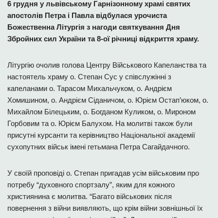
6 грудня у львівському Гарнізонному храмі святих
апостолів Петра і Павла відбулася урочиста
Божественна Літургія з нагоди святкування Дня
Збройних сил України та 8-ої річниці відкриття храму.
Літургію очолив голова Центру Військового Капеланства та
настоятель храму о. Степан Сус у співслужінні з
капеланами о. Тарасом Михальчуком, о. Андрієм
Хомишином, о. Андрієм Сіданичом, о. Юрієм Остап’юком, о.
Михайлом Білецьким, о. Богданом Куликом, о. Мироном
Горбовим та о. Юрієм Балухом. На молитві також були
присутні курсанти та керівництво Національної академії
сухопутних військ імені гетьмана Петра Сагайдачного.
У своїй проповіді о. Степан пригадав усім військовим про
потребу “духовного спортзалу”, яким для кожного
християнина є молитва. “Багато військових після
повернення з війни виявляють, що крім війни зовнішньої їх