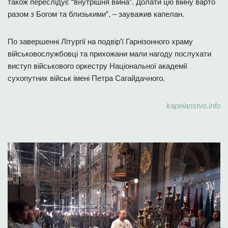
також переслідує “внутрішня війна”. Долати цю війну варто
разом з Богом та близькими”, – зауважив капелан.
По завершенні Літургії на подвір’ї Гарнізонного храму
військовослужбовці та прихожани мали нагоду послухати
виступ військового оркестру Національної академії
сухопутних військ імені Петра Сагайдачного.
kapelanstvo.info