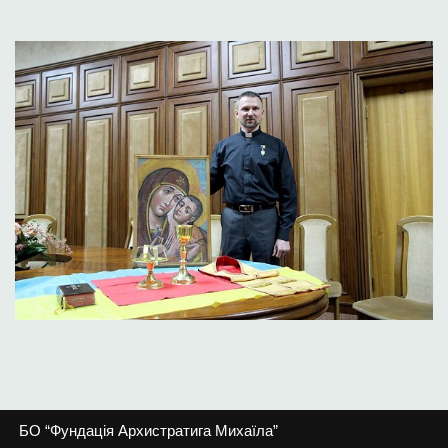
БО “Фундація Архистратига Михаїла”