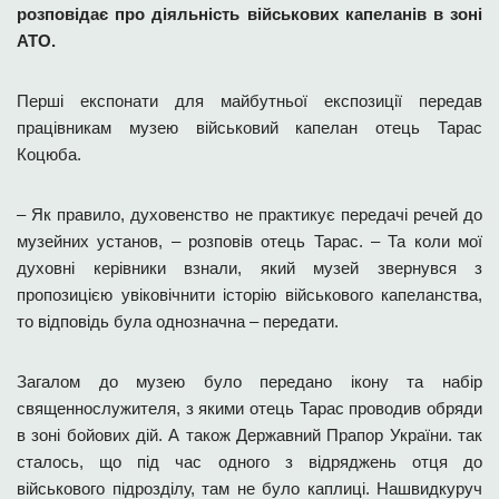
розповідає про діяльність військових капеланів в зоні
АТО.
Перші експонати для майбутньої експозиції передав
працівникам музею військовий капелан отець Тарас
Коцюба.
– Як правило, духовенство не практикує передачі речей до
музейних установ, – розповів отець Тарас. – Та коли мої
духовні керівники взнали, який музей звернувся з
пропозицією ув
іковічнити історію військового капеланства,
то відповідь була однозначна – передати.
Загалом до музею було передано ікону та набір
священнослужителя, з якими отець Тарас проводив обряди
в зоні бойових дій. А також Державний Прапор України. так
сталось, що під час одного з відряджень отця до
військового підрозділу, там не було каплиці. Нашвидкуруч