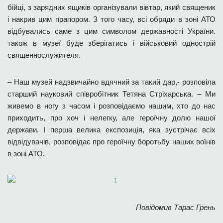
бійці, з зарядних ящиків організували вівтар, який священик
і накрив цим прапором. З того часу, всі обряди в зоні АТО
відбувались саме з цим символом державності України.
також в музеї буде зберігатись і військовий однострій
священнослужителя.
– Наш музей надзвичайно вдячний за такий дар,- розповіла
старший науковий співробітник Тетяна Стріхарська. – Ми
живемо в ногу з часом і розповідаємо нашим, хто до нас
приходить, про хоч і нелегку, але героїчну долю нашої
держави. І перша велика експозиція, яка зустрічає всіх
відвідувачів, розповідає про героїчну боротьбу наших воїнів
в зоні АТО.
Повідомив Тарас Грень