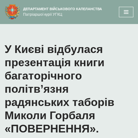
вмісту
ДЕПАРТАМЕНТ ВІЙСЬКОВОГО КАПЕЛАНСТВА
Патріаршої курії УГКЦ
Перейти
до
вмісту
У Києві відбулася
презентація книги
багаторічного
політв’язня
радянських таборів
Миколи Горбаля
«ПОВЕРНЕННЯ».