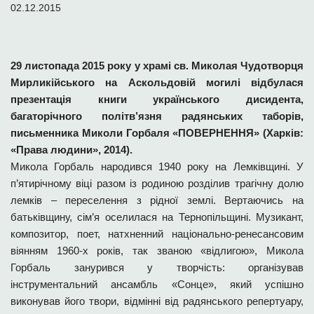
02.12.2015
29 листопада 2015 року у храмі св. Миколая Чудотворця
Мирликійського на Аскольдовій могилі відбулася
презентація книги українського дисидента,
багаторічного політв’язня радянських таборів,
письменника Миколи Горбаля «ПОВЕРНЕННЯ» (Харків:
«Права людини», 2014).
Микола Горбаль народився 1940 року на Лемківщині. У
п’ятирічному віці разом із родиною розділив трагічну долю
лемків – переселення з рідної землі. Вертаючись на
батьківщину, сім’я оселилася на Тернопільщині. Музикант,
композитор, поет, натхненний національно-ренесансовим
віянням 1960-х років, так званою «відлигою», Микола
Горбаль занурився у творчість: організував
інструментальний ансамбль «Сонце», який успішно
виконував його твори, відмінні від радянського репертуару,