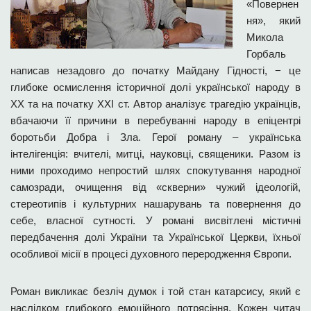
«Повернен
ня», який
Микола
Горбаль
написав незадовго до початку Майдану Гідності, − це
глибоке осмислення історичної долі української народу в
ХХ та на початку ХХІ ст. Автор аналізує трагедію українців,
вбачаючи її причини в перебуванні народу в епіцентрі
боротьби Добра і Зла. Герої роману – українська
інтелігенція: вчителі, митці, науковці, священики. Разом із
ними проходимо непростий шлях спокутування народної
самозради, очищення від «скверни» чужий ідеологій,
стереотипів і культурних нашарувань та повернення до
себе, власної сутності. У романі висвітлені містичні
передбачення долі України та Української Церкви, їхньої
особливої місії в процесі духовного переродження Європи.
Роман викликає безліч думок і той стан катарсису, який є
наслідком глибокого емоційного потрясіння. Кожен читач