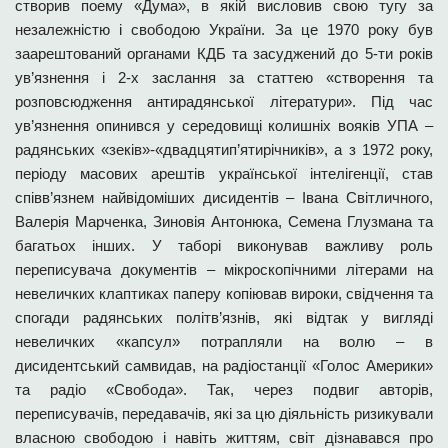
створив поему «Дума», в якій висловив свою тугу за
незалежністю і свободою України. За це 1970 року був
заарештований органами КДБ та засуджений до 5-ти років
ув’язнення і 2-х заслання за статтею «створення та
розповсюдження антирадянської літератури». Під час
ув’язнення опинився у середовищі колишніх вояків УПА –
радянських «зеків»-«двадцятип’ятирічників», а з 1972 року,
періоду масових арештів української інтелігенції, став
співв’язнем найвідоміших дисидентів – Івана Світличного,
Валерія Марченка, Зиновія Антонюка, Семена Глузмана та
багатьох інших. У таборі виконував важливу роль
переписувача документів – мікроскопічними літерами на
невеличких клаптиках паперу копіював вироки, свідчення та
спогади радянських політв’язнів, які відтак у вигляді
невеличких «капсул» потрапляли на волю – в
дисидентський самвидав, на радіостанції «Голос Америки»
та радіо «Свобода». Так, через подвиг авторів,
переписувачів, передавачів, які за цю діяльність ризикували
власною свободою і навіть життям, світ дізнавався про