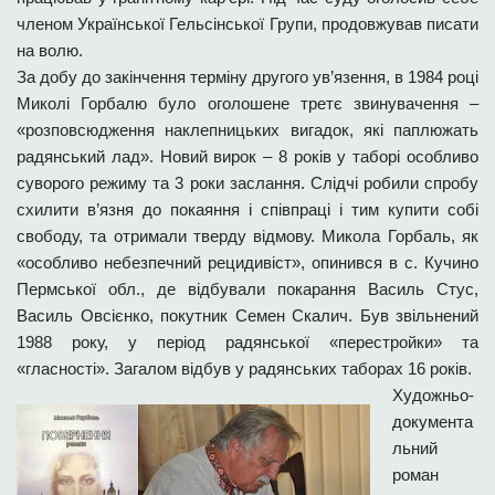
членом Української Гельсінської Групи, продовжував писати
на волю.
За добу до закінчення терміну другого ув’язення, в 1984 році
Миколі Горбалю було оголошене третє звинувачення –
«розповсюдження наклепницьких вигадок, які паплюжать
радянський лад». Новий вирок – 8 років у таборі особливо
суворого режиму та 3 роки заслання. Слідчі робили спробу
схилити в’язня до покаяння і співпраці і тим купити собі
свободу, та отримали тверду відмову. Микола Горбаль, як
«особливо небезпечний рецидивіст», опинився в с. Кучино
Пермської обл., де відбували покарання Василь Стус,
Василь Овсієнко, покутник Семен Скалич. Був звільнений
1988 року, у період радянської «перестройки» та
«гласності». Загалом відбув у радянських таборах 16 років.
Художньо-
документа
льний
роман