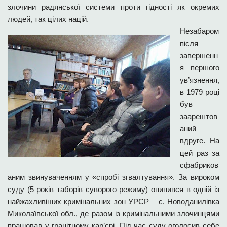
злочини радянської системи проти гідності як окремих
людей, так цілих націй.
Незабаром
після
завершенн
я першого
ув’язнення,
в 1979 році
був
заарештов
аний
вдруге. На
цей раз за
сфабриков
аним звинуваченням у «спробі згвалтування». За вироком
суду (5 років таборів суворого режиму) опинився в одній із
найжахливіших кримінальних зон УРСР – с. Новоданилівка
Миколаївської обл., де разом із кримінальними злочинцями
працював у гранітному кар’єрі. Під час суду оголосив себе