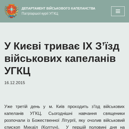
вмісту
ДЕПАРТАМЕНТ ВІЙСЬКОВОГО КАПЕЛАНСТВА
Патріаршої курії УГКЦ
Перейти
до
вмісту
У Києві триває ІХ З’їзд
військових капеланів
УГКЦ
16.12.2015
Уже третій день у м. Київ проходить з’їзд військових
капеланів УГКЦ. Сьогоднішні навчання священики
розпочали із Божественної Літургії, яку очолив військовий
єпископ Михаїл (Колтун). У першій половині дня на