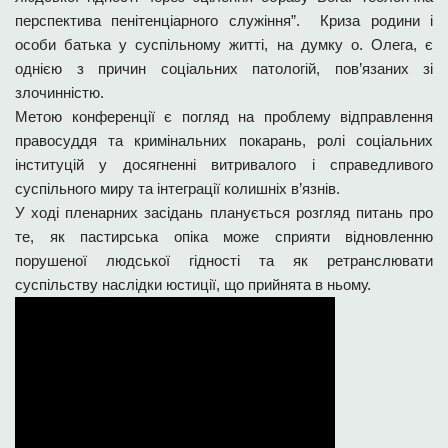
перспектива пенітенціарного служіння”. Криза родини і
особи батька у суспільному житті, на думку о. Олега, є
однією з причин соціальних патологій, пов’язаних зі
злочинністю.
Метою конференції є погляд на проблему відправлення
правосуддя та кримінальних покарань, ролі соціальних
інституцій у досягненні витривалого і справедливого
суспільного миру та інтеграції колишніх в’язнів.
У ході пленарних засідань планується розгляд питань про
те, як пастирська опіка може сприяти відновленню
порушеної людської гідності та як ретранслювати
суспільству наслідки юстиції, що прийнята в ньому.