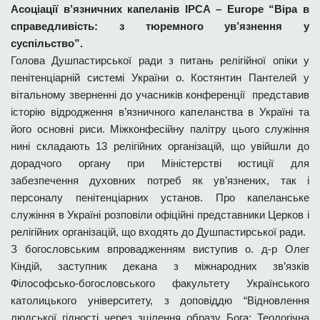
Асоціації в’язничних капеланів IPCA – Europe “Віра в
справедливість: з тюремного ув’язнення у
суспільство”.
Голова Душпастирської ради з питань релігійної опіки у
пенітенціарній системі України о. Костянтин Пантелей у
вітальному зверненні до учасників конференції представив
історію відродження в’язничного капеланства в Україні та
його основні риси. Міжконфесійну палітру цього служіння
нині складають 13 релігійних організацій, що увійшли до
дорадчого органу при Міністерстві юстиції для
забезпечення духовних потреб як ув’язнених, так і
персоналу пенітенціарних установ. Про капеланське
служіння в Україні розповіли офіційні представники Церков і
релігійних організацій, що входять до Душпастирської ради.
З богословським впровадженням виступив о. д-р Олег
Кіндій, заступник декана з міжнародних зв’язків
Філософсько-богословського факультету Українського
католицького університету, з доповіддю “Відновлення
людської гідності через зцілення образу Бога: Теологічна