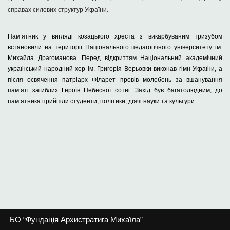
справах силових структур України.
Пам’ятник у вигляді козацького хреста з викарбуваним тризубом
встановили на території Національного педагогічного університету ім.
Михайла Драгоманова. Перед відкриттям Національний академічний
український народний хор ім. Григорія Верьовки виконав гімн України, а
після освячення патріарх Філарет провів молебень за вшанування
пам’яті загиблих Героїв Небесної сотні. Захід був багатолюдним, до
пам’ятника прийшли студенти, політики, діячі науки та культури.
БО “Фундація Архистратига Михаїла”