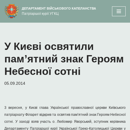
вмісту
ДЕПАРТАМЕНТ ВІЙСЬКОВОГО КАПЕЛАНСТВА
Патріаршої курії УГКЦ
Перейти
до
вмісту
У Києві освятили
пам’ятний знак Героям
Небесної сотні
05.09.2014
3 вересня, у Києві глава Української православної церкви Київського
патріархату Філарет відкрив та освятив пам’ятний знак Героям Небесної
сотні. У заході взяв участь о. Любомир Яворський, зступник керівника
Департаменту Патріаршої курії Української Греко-Католицької Церкви у