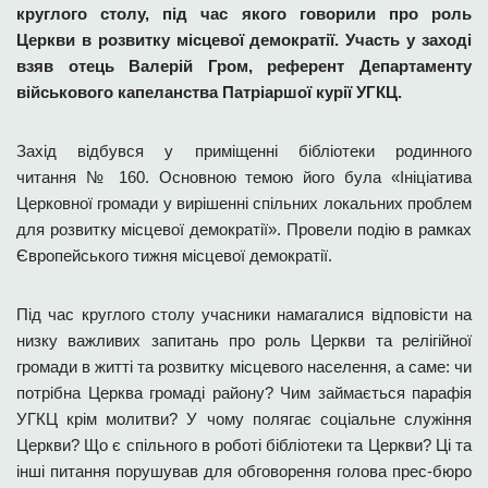
круглого столу, під час якого говорили про роль
Церкви в розвитку місцевої демократії. Участь у заході
взяв отець Валерій Гром, референт Департаменту
військового капеланства Патріаршої курії УГКЦ.
Захід відбувся у приміщенні бібліотеки родинного
читання № 160. Основною темою його була «Ініціатива
Церковної громади у вирішенні спільних локальних проблем
для розвитку місцевої демократії». Провели подію в рамках
Європейського тижня місцевої демократії.
Під час круглого столу учасники намагалися відповісти на
низку важливих запитань про роль Церкви та релігійної
громади в житті та розвитку місцевого населення, а саме: чи
потрібна Церква громаді району? Чим займається парафія
УГКЦ крім молитви? У чому полягає соціальне служіння
Церкви? Що є спільного в роботі бібліотеки та Церкви? Ці та
інші питання порушував для обговорення голова прес-бюро