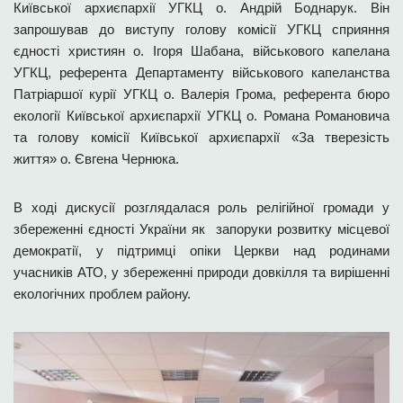
Київської архиєпархії УГКЦ о. Андрій Боднарук. Він
запрошував до виступу голову комісії УГКЦ сприяння
єдності християн о. Ігоря Шабана, військового капелана
УГКЦ, референта Департаменту військового капеланства
Патріаршої курії УГКЦ о. Валерія Грома, референта бюро
екології Київської архиєпархії УГКЦ о. Романа Романовича
та голову комісії Київської архиєпархії «За тверезість
життя» о. Євгена Чернюка.
В ході дискусії розглядалася роль релігійної громади у
збереженні єдності України як запоруки розвитку місцевої
демократії, у підтримці опіки Церкви над родинами
учасників АТО, у збереженні природи довкілля та вирішенні
екологічних проблем району.