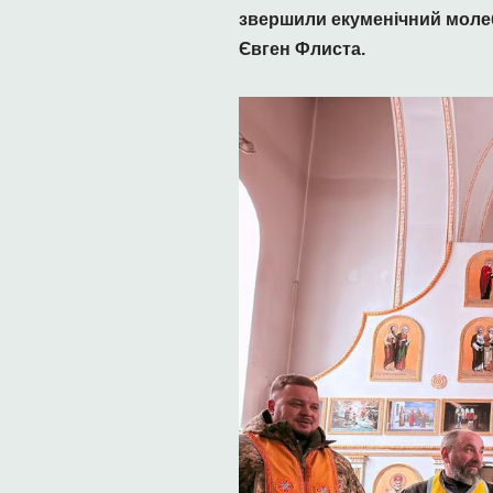
звершили екуменічний молебе
Євген Флиста.