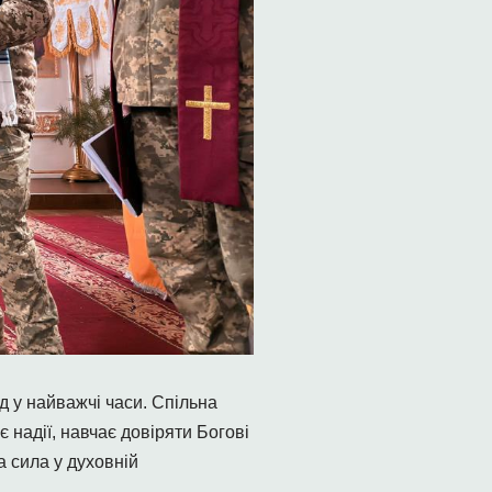
д у найважчі часи. Спільна
 надії, навчає довіряти Богові
а сила у духовній