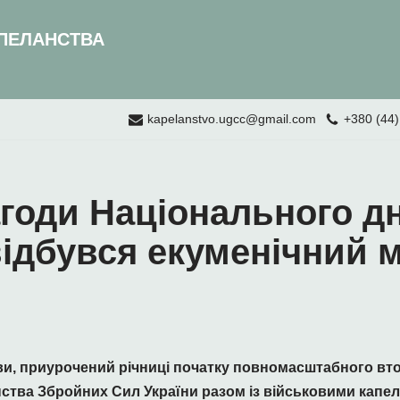
ПЕЛАНСТВА
kapelanstvo.ugcc@gmail.com
+380 (44)
нагоди Національного 
 відбувся екуменічний 
и, приурочений річниці початку повномасштабного вт
ства Збройних Сил України разом із військовими капел