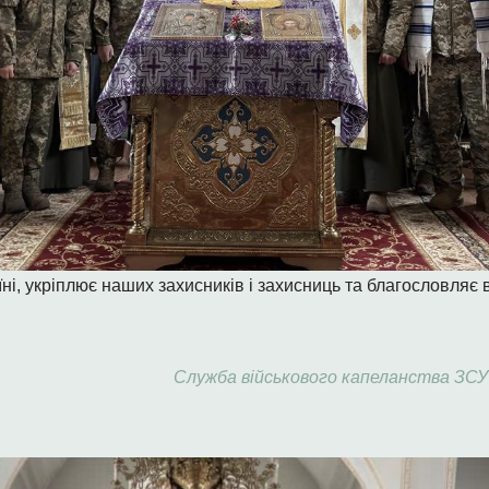
і, укріплює наших захисників і захисниць та благословляє в
Служба військового капеланства ЗСУ І 