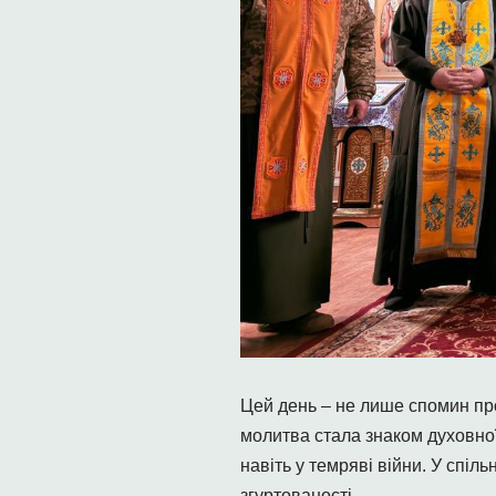
Цей день – не лише спомин про 
молитва стала знаком духовної,
навіть у темряві війни. У спі
згуртованості.