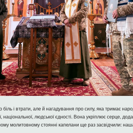
біль і втрати, але й нагадування про силу, яка тримає наро
 національної, людської єдності. Вона укріплює серце, додає
льному молитовному стоянні капелани ще раз засвідчили: наш