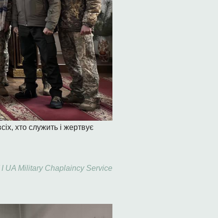
сіх, хто служить і жертвує
UA Military Chaplaincy Service