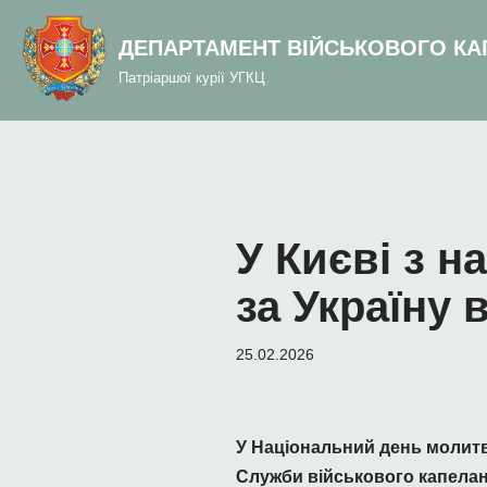
до
вмісту
ДЕПАРТАМЕНТ ВІЙСЬКОВОГО КА
Перейти
Патріаршої курії УГКЦ
до
вмісту
У Києві з 
за Україну
25.02.2026
У Національний день молитв
Служби військового капелан