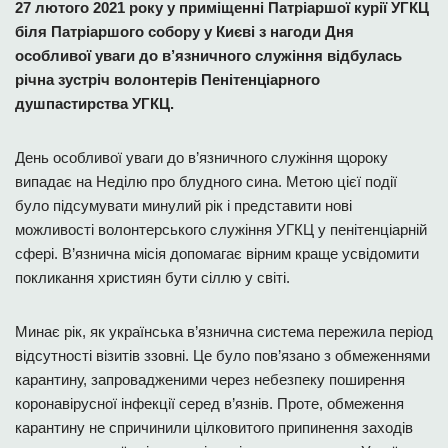
27 лютого 2021 року у приміщенні Патріаршої курії УГКЦ
біля Патріаршого собору у Києві з нагоди Дня
особливої уваги до в’язничного служіння відбулась
річна зустріч волонтерів Пенітенціарного
душпастирства УГКЦ.
День особливої уваги до в’язничного служіння щороку
випадає на Неділю про блудного сина. Метою цієї події
було підсумувати минулий рік і представити нові
можливості волонтерського служіння УГКЦ у пенітенціарній
сфері. В’язнична місія допомагає вірним краще усвідомити
покликання християн бути сіллю у світі.
Минає рік, як українська в’язнична система пережила період
відсутності візитів ззовні. Це було пов’язано з обмеженнями
карантину, запровадженими через небезпеку поширення
коронавірусної інфекції серед в’язнів. Проте, обмеження
карантину не спричинили цілковитого припинення заходів