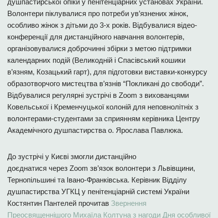
душпастирської опіки у пенітенціарних установах України.
Волонтери піклувалися про потреби ув’язнених жінок,
особливо жінок з дітьми до 3-х років. Відбувалися відео-
конференції для дистанційного навчання волонтерів,
організовувалися доброчинні збірки з метою підтримки
календарних подій (Великодній і Спасівський кошики
в’язням, Козацький гарт), для підготовки виставки-конкурсу
образотворчого мистецтва в’язнів “Покликані до свободи”.
Відбувалися регулярні зустрічі в Zoom з вихованцями
Ковельської і Кременчуцької колоній для неповнолітніх з
волонтерами-студентами за сприянням керівника Центру
Академічного душпастирства о. Ярослава Павлюка.
До зустрічі у Києві змогли дистанційно
доєднатися через Zoom зв’язок волонтери з Львівщини,
Тернопільшині та Івано-Франківська. Керівник Відділу
душпастирства УГКЦ у пенітенціарній системі України
Костянтин Пантелей прочитав
Звернення
Преосвященнішого Михаїла Колтуна з нагоди Дня особливої