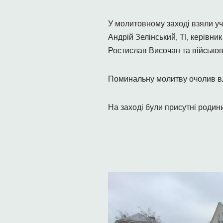
У молитовному заході взяли уч
Андрій Зелінський, ТІ, керівн
Ростислав Височан та військов
Поминальну молитву очолив вла
На заході були присутні родини 