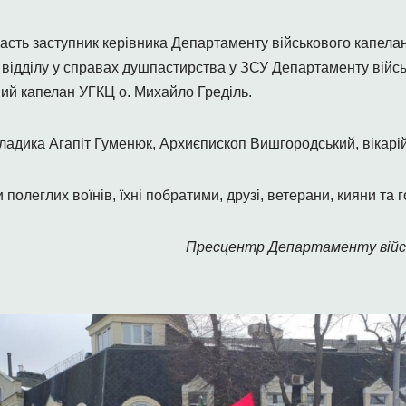
асть заступник керівника Департаменту військового капелан
ик відділу у справах душпастирства у ЗСУ Департаменту війс
ий капелан УГКЦ о. Михайло Греділь.
дика Агапіт Гуменюк, Архиєпископ Вишгородський, вікарій 
полеглих воїнів, їхні побратими, друзі, ветерани, кияни та го
Пресцентр Департаменту війс