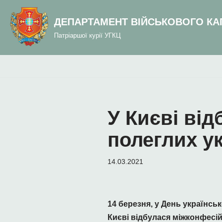
до
вмісту
ДЕПАРТАМЕНТ ВІЙСЬКОВОГО КА
Перейти
Патріаршої курії УГКЦ
до
вмісту
У Києві ві
полеглих ук
14.03.2021
14 березня, у День українсь
Києві відбулася міжконфесій