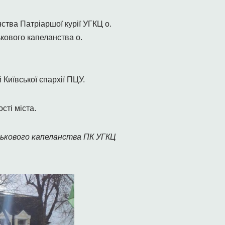
ства Патріаршої курії УГКЦ о.
ькового капеланства о.
Київської єпархії ПЦУ.
сті міста.
ькового капеланства ПК УГКЦ