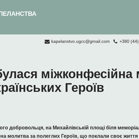
ПЕЛАНСТВА
kapelanstvo.ugcc@gmail.com
+380 (44)
дбулася міжконфесійна 
раїнських Героїв
кого добровольця, на Михайлівській площі біля меморіал
на молитва за полеглих Героїв, що поклали своє життя 