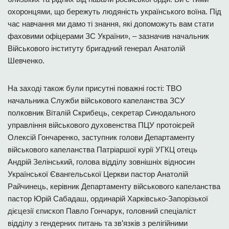
охоронцями, що бережуть людяність українського воїна. Під
час навчання ми дамо ті знання, які допоможуть вам стати
фаховими офіцерами ЗС України», – зазначив начальник
Військового інституту бригадний генерал Анатолій
Шевченко.
На заході також були присутні поважні гості: ТВО
начальника Служби військового капеланства ЗСУ
полковник Віталій Скрибець, секретар Синодального
управління військового духовенства ПЦУ протоієрей
Олексій Гончаренко, заступник голови Департаменту
військового капеланства Патріаршої курії УГКЦ отець
Андрій Зелінський, голова відділу зовнішніх відносин
Української Євангельської Церкви пастор Анатолій
Райчинець, керівник Департаменту військового капеланства
пастор Юрій Сабадаш, ординарій Харківсько-Запорізької
дієцезії єпископ Павло Гончарук, головний спеціаліст
відділу з гендерних питань та зв’язків з релігійними