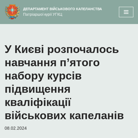
вмісту
ДЕПАРТАМЕНТ ВІЙСЬКОВОГО КАПЕЛАНСТВА
Патріаршої курії УГКЦ
Перейти
до
вмісту
У Києві розпочалось
навчання п’ятого
набору курсів
підвищення
кваліфікації
військових капеланів
08.02.2024