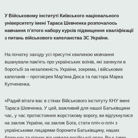
У Військовому інституті Київського національного
університету імені Тараса Шевченка розпочалось
навчання п’ятого набору курсів підвищення кваліфікації
з питань військового капеланства ЗС України.
На початку заходу усі присутні хвилиною мовчання
вшанували пам’ять про українських воїнів, які загинули в
боротьбі за незалежність України, зокрема, і військових
капеланів – протоієрея Мар’яна Дюса та пастора Марка
Купчененка.
«Радий вітати вас в стінах Військового інституту КНУ імені
Тараса Шевченка. У цей, важливий для нашої Батьківщини
час, у час протистояння жорстокому ворогу, ви відгукнулися
на заклик України, на заклик Бога, стати пліч-о-пліч з
українськими лицарями боронити Батьківщину, наших
близьких та рідних від навали російської орди. Ви є тими