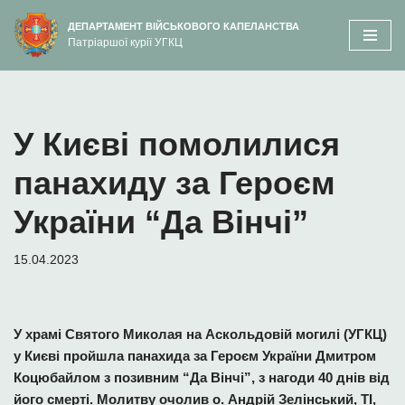
вмісту
ДЕПАРТАМЕНТ ВІЙСЬКОВОГО КАПЕЛАНСТВА
Патріаршої курії УГКЦ
Перейти
до
вмісту
У Києві помолилися
панахиду за Героєм
України “Да Вінчі”
15.04.2023
У храмі Святого Миколая на Аскольдовій могилі (УГКЦ)
у Києві пройшла панахида за Героєм України Дмитром
Коцюбайлом з позивним “Да Вінчі”, з нагоди 40 днів від
його смерті. Молитву очолив о. Андрій Зелінський, ТІ,