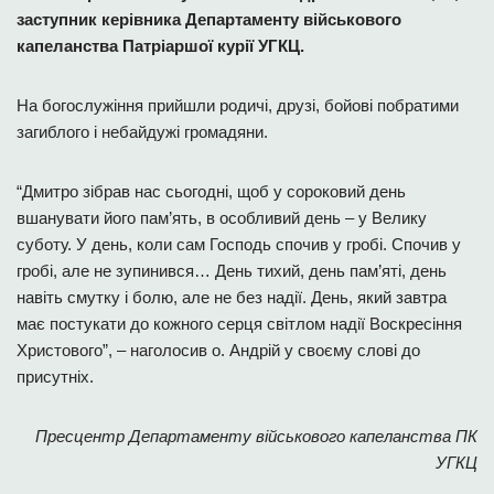
заступник керівника Департаменту військового
капеланства Патріаршої курії УГКЦ.
На богослужіння прийшли родичі, друзі, бойові побратими
загиблого і небайдужі громадяни.
“Дмитро зібрав нас сьогодні, щоб у сороковий день
вшанувати його пам’ять, в особливий день – у Велику
суботу. У день, коли сам Господь спочив у гробі. Спочив у
гробі, але не зупинився… День тихий, день пам’яті, день
навіть смутку і болю, але не без надії. День, який завтра
має постукати до кожного серця світлом надії Воскресіння
Христового”, – наголосив о. Андрій у своєму слові до
присутніх.
Пресцентр Департаменту військового капеланства ПК
УГКЦ