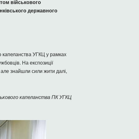
нтом військового
енківського державного
 капеланства УГКЦ у рамках
ужбовців. На експозиції
, але знайшли сили жити далі,
ькового капеланства ПК УГКЦ