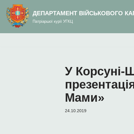
до
вмісту
ДЕПАРТАМЕНТ ВІЙСЬКОВОГО КА
Перейти
Патріаршої курії УГКЦ
до
вмісту
У Корсуні-
презентаці
Мами»
24.10.2019