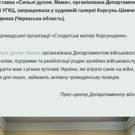
ставка «Сильні духом. Мами», організована Департаме
ії УГКЦ, запрацювала у художній галереї Корсунь-Шевч
дника (Черкаська область).
громадської організації «Солдатські матері Корсунщини».
льні духом. Мами»
організована Департаментом військового
опіки, підтримки та реабілітації родин загиблих військовосл
ти мам з різних куточків України, які втрати синів на війні
 для інших, займають активну громадянську позицію.
Прес-центр Департаменту війс