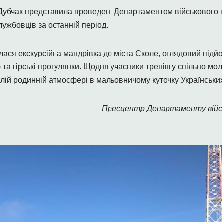
Дубчак представила проведені Департаментом військового 
ужбовців за останній період.
булася екскурсійна мандрівка до міста Сколе, оглядовий під
 та гірські прогулянки. Щодня учасники тренінгу спільно мо
плій родинній атмосфері в мальовничому куточку Українських
Пресцентр Департаменту війс