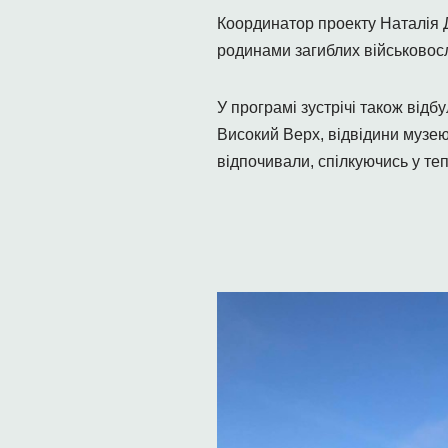
Координатор проекту Наталія 
родинами загиблих військовосл
У програмі зустрічі також від
Високий Верх, відвідини музею
відпочивали, спілкуючись у те