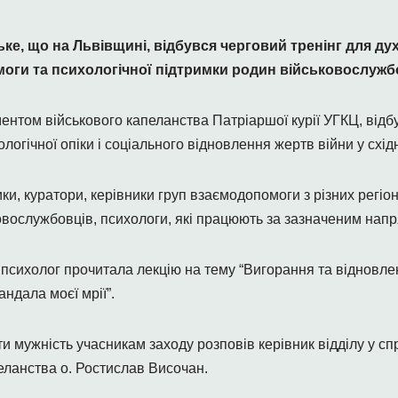
ьке, що на Львівщині, відбувся черговий тренінг для дух
моги та психологічної підтримки родин військовослужб
ентом військового капеланства Патріаршої курії УГКЦ, відб
огічної опіки і соціального відновлення жертв війни у східні
ики, куратори, керівники груп взаємодопомоги з різних регіо
овослужбовців, психологи, які працюють за зазначеним нап
й психолог прочитала лекцію на тему “Вигорання та відновле
ндала моєї мрії”.
оти мужність учасникам заходу розповів керівник відділу у 
еланства о. Ростислав Височан.