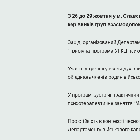
З 26 до 29 жовтня у м. Славс
керівників груп взаємодопо
Захід, організований Департам
“Трирічна програма УГКЦ психол
Участь у тренінгу взяли духівн
об’єднань членів родин військ
У програмі зустрічі практични
психотерапевтичне заняття “Ма
Про стійкість в контексті чесн
Департаменту військового кап