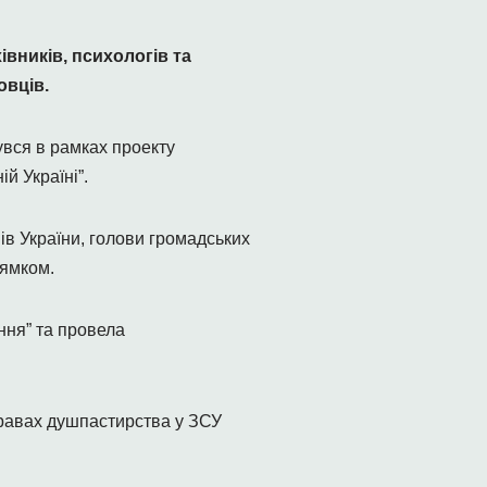
івників, психологів та
овців.
увся в рамках проекту
й Україні”.
нів України, голови громадських
рямком.
ння” та провела
справах душпастирства у ЗСУ