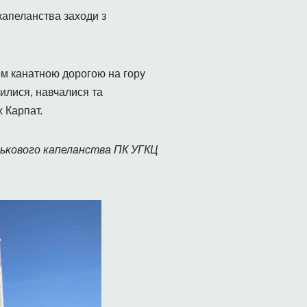
капеланства заходи з
йом канатною дорогою на гору
лилися, навчалися та
 Карпат.
ькового капеланства ПК УГКЦ