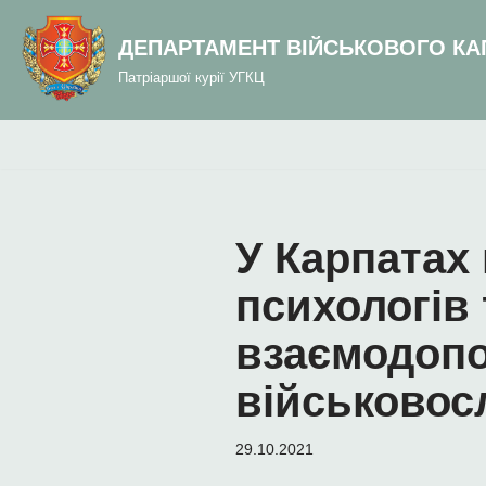
до
вмісту
ДЕПАРТАМЕНТ ВІЙСЬКОВОГО КА
Перейти
Патріаршої курії УГКЦ
до
вмісту
У Карпатах 
психологів 
взаємодопо
військовос
29.10.2021