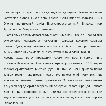
Вже вкотре у Хрестопоклонну неділю вулицями Львова пройшла
багатолюдна Хресна хода, організована Львівською архиєпархією УГКЦ.
Очолив молитовний захід Високопреосвященний Владика Ігор,
Архиєпископ і Митрополит Львівський.
Цього року у Хресній дорозі взяли участь близько 20 тис. осіб, серед яких
духовенство, монашество, студенти Львівської духовної семінарії
Святого Духа, представники влади міста й області, ректори львівських
вищих навчальних закладів, ліцеїсти-крутяни та численні віряни.
Хресна хода, котру провадили ієромонахи Василіянського Чину,
Провінції Найсвятішого Спасителя в Україні, розпочалася о 16:00 перед
храмом Архистратига Михаїла (вул. Винниченка, 22) і тривала понад
чотири години. Молитовний захід був присвячений Року віри, що
визначило тематику духовних розважань. Останнє молитовне стояння
відбулося перед Архикатедральним собором Святого Юра (пл. Святого
Юра, 5). Високопреосвященний Владика Ігор виголосив завершальну
науку, подякував усім за спільну молитву та уділив архипастирське
благословення.