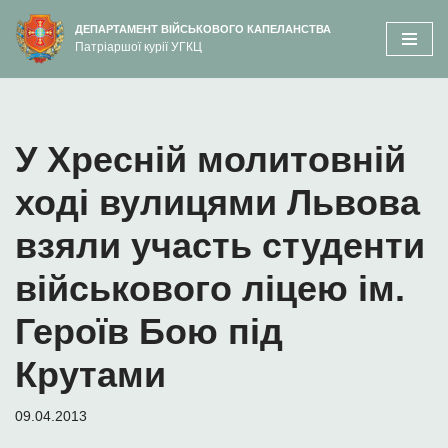
вмісту
ДЕПАРТАМЕНТ ВІЙСЬКОВОГО КАПЕЛАНСТВА
Патріаршої курії УГКЦ
Перейти
до
вмісту
У Хресній молитовній
ході вулицями Львова
взяли участь студенти
військового ліцею ім.
Героїв Бою під
Крутами
09.04.2013