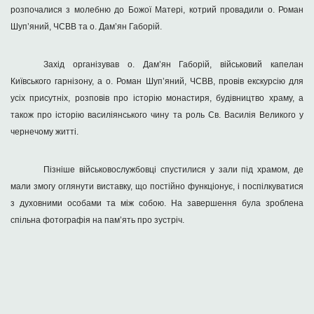
розпочалися з молебню до Божої Матері, котрий провадили о. Роман
Шуп’яний, ЧСВВ та о. Дам’ян Габорій.
Захід організував о. Дам’ян Габорій, військовий капелан
Київського гарнізону, а о. Роман Шуп’яний, ЧСВВ, провів екскурсію для
усіх присутніх, розповів про історію монастиря, будівництво храму, а
також про історію василіянського чину та роль Св. Василія Великого у
чернечому житті.
Пізніше військовослужбовці спустилися у зали під храмом, де
мали змогу оглянути виставку, що постійно функціонує, і поспілкуватися
з духовними особами та між собою. На завершення була зроблена
спільна фотографія на пам
’
ять про зустріч.