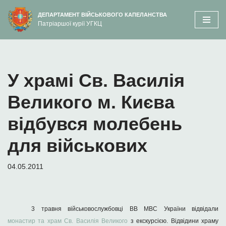
вмісту
ДЕПАРТАМЕНТ ВІЙСЬКОВОГО КАПЕЛАНСТВА
Патріаршої курії УГКЦ
Перейти
до
вмісту
У храмі Св. Василія
Великого м. Києва
відбувся молебень
для військових
04.05.2011
3
травня військовослужбовці ВВ МВС України відвідали
монастир та храм Св. Василія Великого
з екскурсією. Відвідини храму