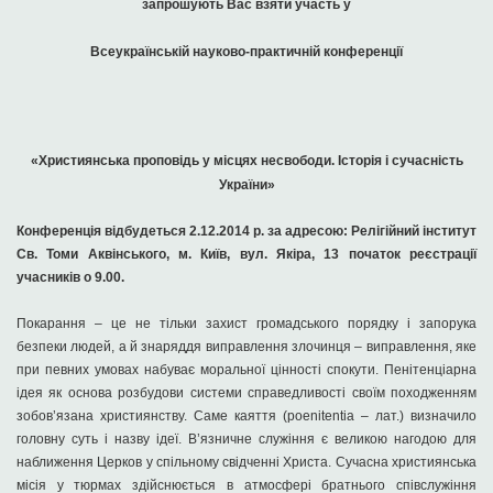
запрошують Вас взяти участь у
Всеукраїнській науково-практичній конференції
«Християнська проповідь у місцях несвободи. Історія і сучасність
України»
Конференція відбудеться 2.12.2014 р. за адресою: Релігійний інститут
Св. Томи Аквінського, м. Київ, вул. Якіра, 13 початок реєстрації
учасників о 9.00.
Покарання – це не тільки захист громадського порядку і запорука
безпеки людей, а й знаряддя виправлення злочинця – виправлення, яке
при певних умовах набуває моральної цінності спокути. Пенітенціарна
ідея як основа розбудови системи справедливості своїм походженням
зобов’язана християнству. Саме каяття (poenitentia – лат.) визначило
головну суть і назву ідеї. В’язничне служіння є великою нагодою для
наближення Церков у спільному свідченні Христа. Сучасна християнська
місія у тюрмах здійснюється в атмосфері братнього співслужіння