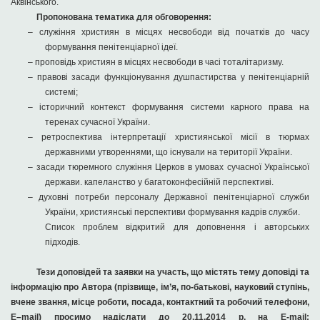
Аквінського.
Пропонована тематика для обговорення:
–
служіння християн в місцях несвободи від початків до часу
формування пенітенціарної ідеї.
–
проповідь християн в місцях несвободи в часі тоталітаризму.
–
правові засади функціонування душпастирства у пенітенціарній
системі;
–
історичний контекст формування системи карного права на
теренах сучасної України.
–
ретроспектива інтерпретації християнської місії в тюрмах
державними утвореннями, що існували на території України.
–
засади тюремного служіння Церков в умовах сучасної Української
держави. капеланство у багатоконфесійній перспективі.
–
духовні потреби персоналу Державної пенітенціарної служби
України, християнські перспективи формування кадрів служби.
Список проблем відкритий для доповнення і авторських
підходів.
Тези доповідей та заявки на участь, що містять тему доповіді та
інформацію про Автора (прізвище, ім’я, по-батькові, науковий ступінь,
вчене звання, місце роботи, посада, контактний та робочий телефони,
E
–
mail
) просимо надіслати до
20.11.2014 р.
на Е-
mail
: