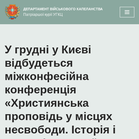
вмісту
ДЕПАРТАМЕНТ ВІЙСЬКОВОГО КАПЕЛАНСТВА
Патріаршої курії УГКЦ
Перейти
до
вмісту
У грудні у Києві
відбудеться
міжконфесійна
конференція
«Християнська
проповідь у місцях
несвободи. Історія і