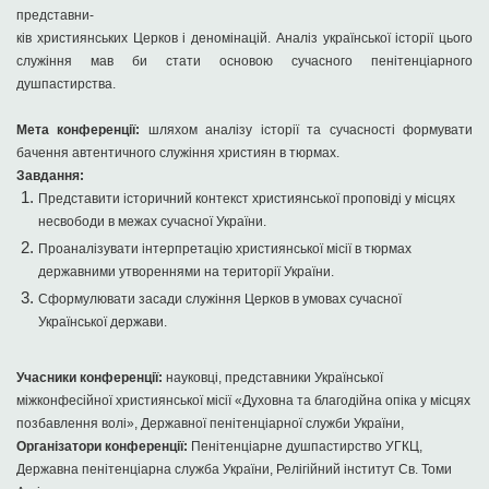
представни-
ків християнських Церков і деномінацій. Аналіз української історії цього
служіння мав би стати основою сучасного пенітенціарного
душпастирства.
Мета конференції:
шляхом аналізу історії та сучасності формувати
бачення автентичного служіння християн в тюрмах.
Завдання:
Представити історичний контекст християнської проповіді у місцях
несвободи в межах сучасної України.
Проаналізувати інтерпретацію християнської місії в тюрмах
державними утвореннями на території України.
Сформулювати засади служіння Церков в умовах сучасної
Української держави.
Учасники конференції:
науковці, представники Української
міжконфесійної християнської місії «Духовна та благодійна опіка у місцях
позбавлення волі», Державної пенітенціарної служби України,
Організатори конференції:
Пенітенціарне душпастирство УГКЦ,
Державна пенітенціарна служба України, Релігійний інститут Св. Томи