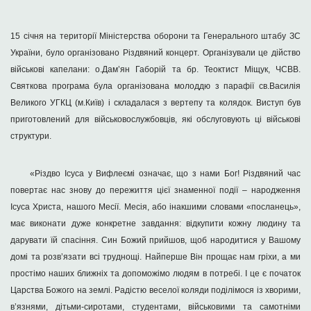
15 січня на території Міністерства оборони та Генерального штабу ЗС
України, було організовано Різдвяний концерт. Організували це дійство
військові капелани: о.Дам’ян Габорій та бр. Теоктист Міщук, ЧСВВ.
Святкова програма
була організована молоддю з парафії св.Василія
Великого УГКЦ (м.Київ) і складалася з вертепу та колядок. Виступ був
приготовлений для військовослужбовців, які обслуговують ці військові
структури.
«Різдво Ісуса у Вифлеємі означає, що з нами Бог! Різдвяний час
повертає нас знову до пережиття цієї знаменної події – народження
Ісуса Христа, нашого Месії. Месія, або інакшими словами «посланець»,
має виконати дуже конкретне завдання: відкупити кожну людину та
дарувати їй спасіння. Син Божий прийшов, щоб народитися у Вашому
домі та розв’язати всі труднощі. Найперше Він прощає нам гріхи, а ми
простімо наших ближніх та допоможімо людям в потребі. І це є початок
Царства Божого на землі. Радістю веселої коляди поділімося із хворими,
в’язнями, дітьми-сиротами, студентами, військовими та самотніми