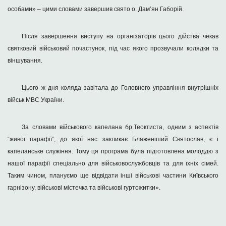
особами» – цими словами завершив свято о. Дам’ян Габорій.
Після завершення виступу на організаторів цього дійства чекав
святковий військовий почастунок, під час якого прозвучали колядки та
віншування.
Цього ж дня коляда завітала до Головного управління внутрішніх
військ МВС України.
За словами військового капелана бр.Теоктиста, одним з аспектів
“живої парафії”, до якої нас закликає Блаженіший Святослав, є і
капеланське служіння. Тому ця програма була підготовлена молоддю з
нашої парафії спеціально для військовослужбовців та для їхніх сімей.
Таким чином, плануємо ще відвідати інші військові частини Київського
гарнізону, військові містечка та військові гуртожитки».