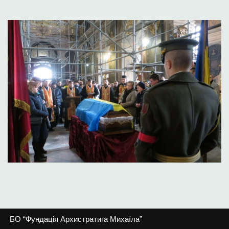
БО “Фундація Архистратига Михаїла”