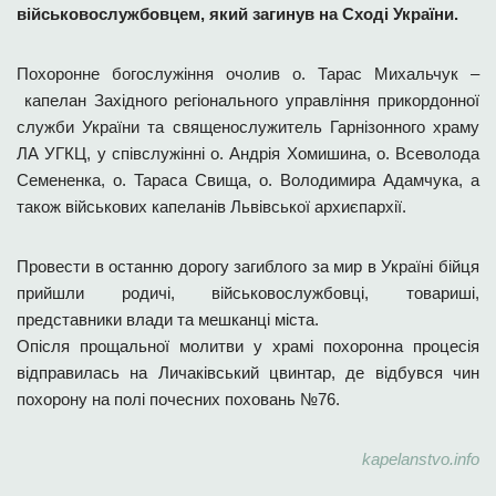
військовослужбовцем, який загинув на Сході України.
Похоронне богослужіння очолив о. Тарас Михальчук –
капелан Західного регіонального управління прикордонної
служби України та священослужитель Гарнізонного храму
ЛА УГКЦ, у співслужінні о. Андрія Хомишина, о. Всеволода
Семененка, о. Тараса Свища, о. Володимира Адамчука, а
також військових капеланів Львівської архиєпархії.
Провести в останню дорогу загиблого за мир в Україні бійця
прийшли родичі, військовослужбовці, товариші,
представники влади та мешканці міста.
Опісля прощальної молитви у храмі похоронна процесія
відправилась на Личаківський цвинтар, де відбувся чин
похорону на полі почесних поховань №76.
kapelanstvo.info