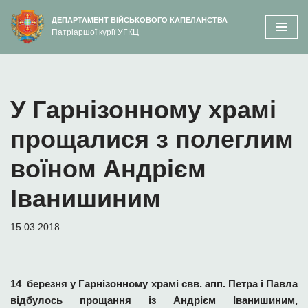
вмісту
ДЕПАРТАМЕНТ ВІЙСЬКОВОГО КАПЕЛАНСТВА
Патріаршої курії УГКЦ
Перейти
до
вмісту
У Гарнізонному храмі
прощалися з полеглим
воїном Андрієм
Іванишиним
15.03.2018
14 березня у Гарнізонному храмі свв. апп. Петра і Павла
відбулось прощання із Андрієм Іванишиним,