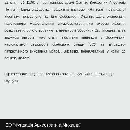
22 січня об 11:00 у Гарнізонному храмі Святих Верховних Апостолів
Петра і Павла відбудеться відкриття виставки «На варті незалежної
України», приуроченої до Дня Соборності України. Дана експозиція,
підготовлена Національним військово-історичним музеєм України,
розкриває історію створення та діяльності Збройних Сил України та, за
задумом авторів, має стати важливим чинником у формуванні
національної свідомості особового складу ЗСУ та військово-
патріотичного виховання молоді. Виставка перебуватиме у храмі до
початку лютого.
http://petrapavla.org.ua/news/anons-nova-fotovystavka-u-harnizonnij-
svyatyni/
БО “Фундація Архистратига Михаїла”